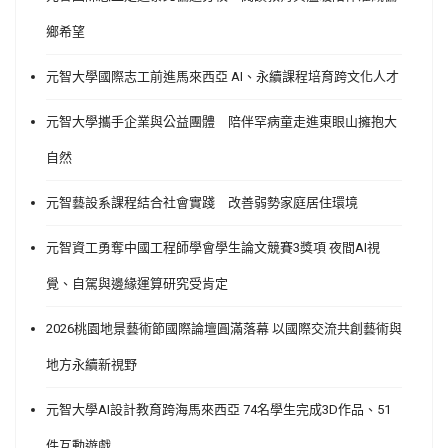
鄉希望
元智大學國際志工前進馬來西亞 AI、永續課程培育跨文化人才
元智大學攜手企業與公益團體 陪伴罕病童走進東眼山擁抱大
自然
元智藝設系課程結合社會實踐 改善弱勢家庭居住環境
元智資工勇奪中國工程師學會學生論文競賽3獎項 夜間AI視
覺、自駕與邊緣運算研究受肯定
2026桃園地景藝術節國際論壇圓滿落幕 以國際交流共創藝術與
地方永續新視野
元智大學AI設計教育跨海馬來西亞 74名學生完成3D作品、51
件互動遊戲