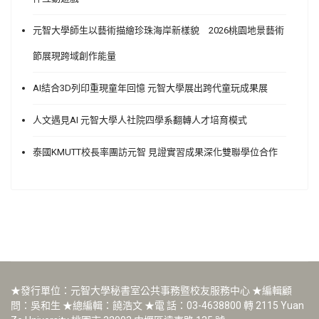
元智大學師生以藝術描繪珍珠海岸新樣貌 2026桃園地景藝術
節展現跨域創作能量
AI結合3D列印重現童年回憶 元智大學展出跨代童玩成果展
人文遇見AI 元智大學人社院四學系翻轉人才培育模式
泰國KMUTT校長率團訪元智 見證實習成果深化雙聯學位合作
★發行單位：元智大學秘書室公共事務暨校友服務中心 ★編輯顧
問：吳和生 ★總編輯：饒浩文 ★電 話：03-4638800 轉 2115 Yuan