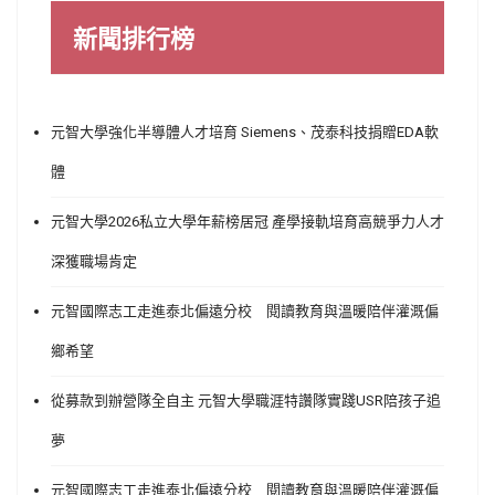
新聞排行榜
元智大學強化半導體人才培育 Siemens、茂泰科技捐贈EDA軟
體
元智大學2026私立大學年薪榜居冠 產學接軌培育高競爭力人才
深獲職場肯定
元智國際志工走進泰北偏遠分校 閱讀教育與溫暖陪伴灌溉偏
鄉希望
從募款到辦營隊全自主 元智大學職涯特讚隊實踐USR陪孩子追
夢
元智國際志工走進泰北偏遠分校 閱讀教育與溫暖陪伴灌溉偏