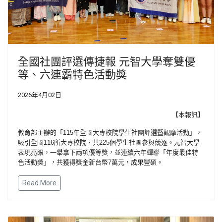
全國社團評選傳捷報 元智大學奪雙優
等、六連霸特色活動獎
2026年4月02日
【本報訊】
教育部主辦的「
115
年全國大專校院學生社團評選暨觀摩活動」，
吸引全國
116
所大專校院、共
225
個學生社團參與競逐。元智大學
表現亮眼，一舉拿下兩項優等獎，並連續六年蟬聯「年度最佳特
色活動獎」，共獲得獎金新台幣
7
萬元，成果豐碩。
Read More