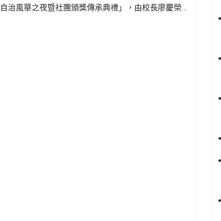
學生自治風華之夜暨社團頒獎傳承典禮」，由校長廖慶榮
齊聚一堂，共同見證學生自治精神的傳承與社團發展成