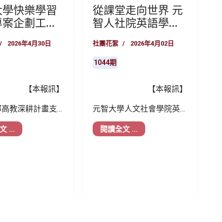
大學快樂學習
從課堂走向世界 元
專案企劃工作
智人社院英語學士
班以行動力奪社團
2026年4月30日
社團花絮
2026年4月02日
年度殊榮
1044期
【本報訊】
【本報訊】
部高教深耕計畫支
元智大學人文社會學院英
元智大學「快樂學
語學士班（IBSC）學生團
文 …
閱讀全文 …
舉辦「團隊啟動專
隊憑藉跨文化服務計畫
工作坊」，邀請林
「We Are The World 同心
師，帶領學員從服
世界」，在課外活動組輔
出發，學習專案企
導下，榮獲「全國大專校
心方法，透過觀念
院社團年度最佳特色活動
實作演練，協助學
獎」，躋身全國前十名，
法轉化為具體可行
從眾多大專校院社團中脫
方案，提升團隊合
穎而出。此次亦為元智大