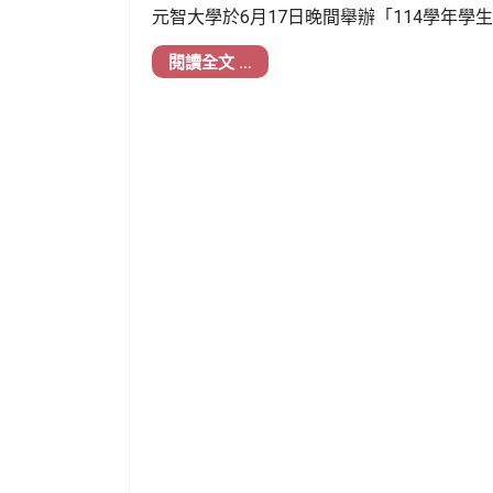
元智大學於6月17日晚間舉辦「114學年
率領校內師長，與學生自治組織及社團幹部
閱讀全文 …
果。