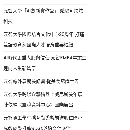
元智大學「AI創新實作營」 體驗AI跨域
科技
元智大學國際語言文化中心20周年 打造
雙語教育與國際人才培育重要樞紐
AI時代更重人脈與信任 元智EMBA畢業生
迎向人生新篇章
元智應外暑期雙語營 從美食認識世界
元智大學跨媒介藝術登上威尼斯雙年展
陳依純《靈魂資料中心》國際展出
元智資工學生攜互動遊戲前進興仁國小
寓教於樂推廣SDGs與跨文化交流