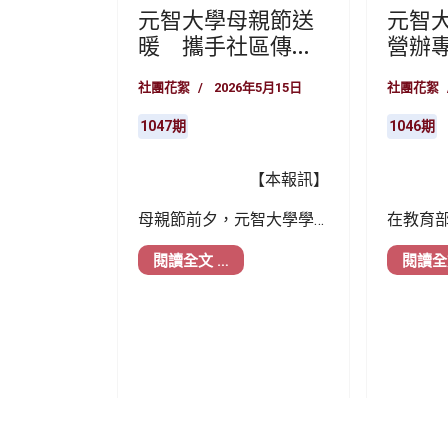
元智大學母親節送
元智
暖 攜手社區傳遞
營辦
愛與感恩
坊
社團花絮
2026年5月15日
社團花絮
1047期
1046期
【本報訊】
母親節前夕，元智大學學
在教育
務處生活輔導組攜手義工
持下，
閱讀全文 …
閱讀全
性社團「生活尖兵」，前
習營」
往平鎮康福智能發展中心
案企劃
及中正里舉辦「將『馨』
晁緯講
比心，用愛傳情－母親節
務需求
感恩活動」，並邀請鄰近
劃的核
里民走入校園，共同體驗
講解與
DIY
康乃馨花圈手作，以實
生將想
際行動向母親們表達感謝
的行動