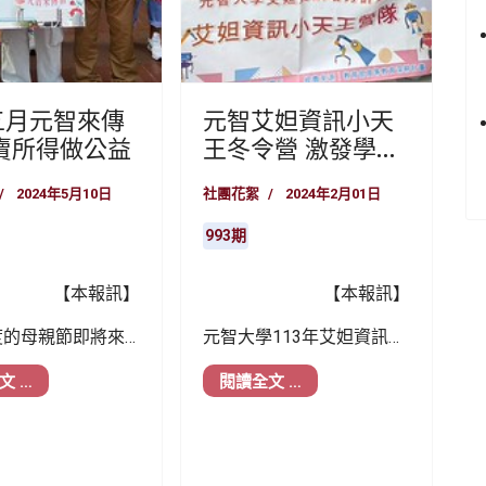
五月元智來傳
元智艾妲資訊小天
賣所得做公益
王冬令營 激發學童
創意
2024年5月10日
社團花絮
2024年2月01日
993期
【本報訊】
【本報訊】
度的母親節即將來
元智大學113年艾妲資訊小
智大學學務處帶領
天王冬令營，由資工系簡
文 …
閱讀全文 …
，27日齊聚中壢
廷因副教授領軍，與桃園
百貨前廣場，透過勁
龜山區大埔國小、新屋區
，向全天下的媽媽
東明國小、觀音區大潭國
最真摯的感恩及祝
小與大園區大園國中等攜