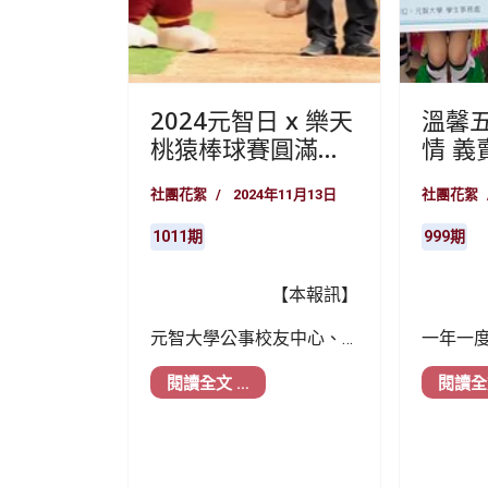
2024元智日 x 樂天
溫馨
桃猿棒球賽圓滿落
情 義
幕
社團花絮
2024年11月13日
社團花絮
1011期
999期
【本報訊】
元智大學公事校友中心、
一年一
學務處及第36屆福委會共
臨，元
閱讀全文 …
閱讀全
同主辦的「元智日 x 樂天
學生社團
桃猿」棒球賽於9月20日晚
SOGO
間盛大登場。
歌熱舞
們致上