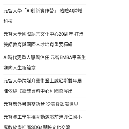
元智大學「AI創新實作營」 體驗AI跨域
科技
元智大學國際語言文化中心20周年 打造
雙語教育與國際人才培育重要樞紐
AI時代更重人脈與信任 元智EMBA畢業生
迎向人生新篇章
元智大學跨媒介藝術登上威尼斯雙年展
陳依純《靈魂資料中心》國際展出
元智應外暑期雙語營 從美食認識世界
元智資工學生攜互動遊戲前進興仁國小
寓教於樂推廣SDGs與跨文化交流