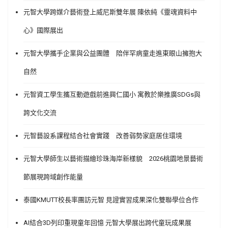
元智大學跨媒介藝術登上威尼斯雙年展 陳依純《靈魂資料中
心》國際展出
元智大學攜手企業與公益團體 陪伴罕病童走進東眼山擁抱大
自然
元智資工學生攜互動遊戲前進興仁國小 寓教於樂推廣SDGs與
跨文化交流
元智藝設系課程結合社會實踐 改善弱勢家庭居住環境
元智大學師生以藝術描繪珍珠海岸新樣貌 2026桃園地景藝術
節展現跨域創作能量
泰國KMUTT校長率團訪元智 見證實習成果深化雙聯學位合作
AI結合3D列印重現童年回憶 元智大學展出跨代童玩成果展