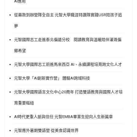
AI應用
從募款到辦營隊全自主 元智大學職涯特讚隊實踐USR陪孩子追
夢
元智國際志工走進泰北偏遠分校 閱讀教育與溫暖陪伴灌溉偏
鄉希望
元智大學國際志工前進馬來西亞 AI、永續課程培育跨文化人才
元智大學「AI創新實作營」 體驗AI跨域科技
元智大學國際語言文化中心20周年 打造雙語教育與國際人才培
育重要樞紐
AI時代更重人脈與信任 元智EMBA畢業生迎向人生新篇章
元智應外暑期雙語營 從美食認識世界