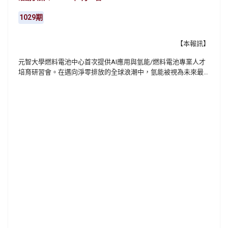
1029期
【本報訊】
元智大學燃料電池中心首次提供AI應用與氫能/燃料電池專業人才
培育研習會。在邁向淨零排放的全球浪潮中，氫能被視為未來最
具潛力的潔淨能源之一，其在交通運輸、電力儲存與工業應用等
領域的角色日益重要。