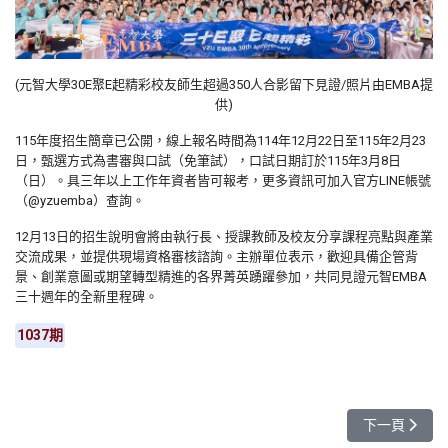
(元智大學30E聚E起精彩校友師生超過350人合影留下見證/照片由
EMBA
提
供)
115年度招生簡章已公開，線上報名時間為114年12月22日至115年2月23
日，甄選方式為書審與口試（免筆試），口試日期訂於115年3月8日
（日）。具三年以上工作年資者皆可報考，更多資訊可加入官方LINE帳號
（@yzuemba）查詢。
12月13日的招生說明會將由執行長、授課教師及校友分享課程亮點與產業
交流成果，並提供現場資格審核諮詢。主辦單位表示，歡迎具備企管背
景、創業意圖或期望轉型精進的各界菁英踴躍參加，共同見證元智EMBA
三十週年的全新里程碑。
1037期
下一篇文章: 
下一頁