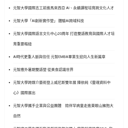
元智大學國際志工前進馬來西亞 AI、永續課程培育跨文化人才
元智大學「AI創新實作營」 體驗AI跨域科技
元智大學國際語言文化中心20周年 打造雙語教育與國際人才培
育重要樞紐
AI時代更重人脈與信任 元智EMBA畢業生迎向人生新篇章
元智應外暑期雙語營 從美食認識世界
元智大學跨媒介藝術登上威尼斯雙年展 陳依純《靈魂資料中
心》國際展出
元智大學攜手企業與公益團體 陪伴罕病童走進東眼山擁抱大
自然