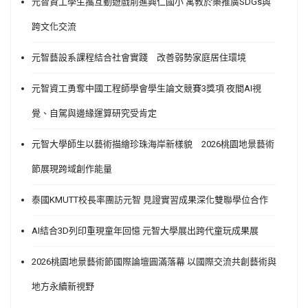
元智資工學生攜互動遊戲前進興仁國小 寓教於樂推廣SDGs與
跨文化交流
元智藝設系課程結合社會實踐 改善弱勢家庭居住環境
元智資工勇奪中國工程師學會學生論文競賽3獎項 夜間AI視
覺、自駕與邊緣運算研究受肯定
元智大學師生以藝術描繪珍珠海岸新樣貌 2026桃園地景藝術
節展現跨域創作能量
泰國KMUTT校長率團訪元智 見證實習成果深化雙聯學位合作
AI結合3D列印重現童年回憶 元智大學展出跨代童玩成果展
2026桃園地景藝術節國際論壇圓滿落幕 以國際交流共創藝術與
地方永續新視野