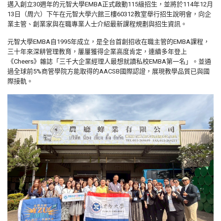
邁入創立30週年的元智大學EMBA正式啟動115級招生，並將於114年12月
13日（周六）下午在元智大學六館三樓60312教室舉行招生說明會，向企
業主管、創業家與在職專業人士介紹最新課程規劃與招生資訊。
元智大學EMBA自1995年成立，是全台首創招收在職主管的EMBA課程，
三十年來深耕管理教育，屢屢獲得企業高度肯定，連續多年登上
《Cheers》雜誌「三千大企業經理人最想就讀私校EMBA第一名」。並通
過全球前5%商管學院方能取得的AACSB國際認證，展現教學品質已與國
際接軌。