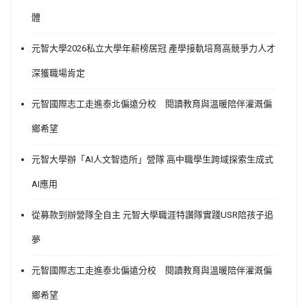
體
元智大學2026私立大學年薪榜居冠 產學接軌培育高競爭力人才
深獲職場肯定
元智國際志工走進泰北偏遠分校 閱讀教育與溫暖陪伴灌溉偏
鄉希望
元智大學辦「AI人文智造所」營隊 高中職學生跨域探索生成式
AI應用
從募款到辦營隊全自主 元智大學職涯特讚隊實踐USR陪孩子追
夢
元智國際志工走進泰北偏遠分校 閱讀教育與溫暖陪伴灌溉偏
鄉希望