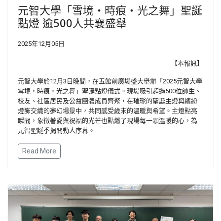
元智大學「雪境・時痕・光之舞」聖誕
點燈 逾500人共襄盛舉
2025年12月05日
【本報訊】
元智大學於12月3日晚間，在五館前廣場盛大舉辦「2025元智大學
雪境・時痕・光之舞」聖誕點燈儀式。現場吸引超過500位師生、
校友、社區居民及公益團體成員齊聚，在璀璨的聖誕主燈與繽紛
燈飾交織的夢幻場景中，共同感受歲末的溫暖與希望。主燈點亮
瞬間，象徵著愛與祝福的光芒也點燃了現場每一顆溫暖的心，為
元智聖誕季揭開動人序幕。
Read More