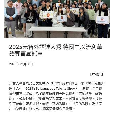
2025元智外語達人秀 德國生以流利華
語奪首屆冠軍
2025年12月05日
【本報訊】
元智大學國際語言文化中心（ILCC）於12月3日舉辦「2025元智外
語達人秀（2025 YZU Language Talents Show）」決賽。今年賽
事迎來重大突破，除了歷年傳統的英語競賽外，首度增設「華語
組」，鼓勵外籍生展現華語學習成果。本屆賽事反應熱烈，共吸
引百位學生報名挑戰，最終「華語歌唱」、「英語歌唱」及「英
語口語表達」選拔出30組菁英晉級今日決賽。