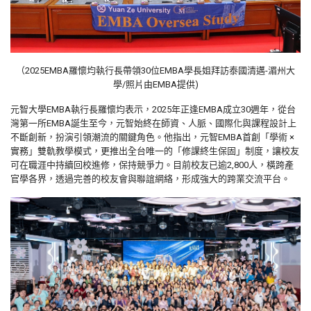
（2025EMBA羅懷均執行長帶領30位EMBA學長姐拜訪泰國清邁-湄州大
學/照片由
EMBA
提供)
元智大學EMBA執行長羅懷均表示，2025年正逢EMBA成立30週年，從台
灣第一所EMBA誕生至今，元智始終在師資、人脈、國際化與課程設計上
不斷創新，扮演引領潮流的關鍵角色。他指出，元智EMBA首創「學術 ×
實務」雙軌教學模式，更推出全台唯一的「修課終生保固」制度，讓校友
可在職涯中持續回校進修，保持競爭力。目前校友已逾2,800人，橫跨產
官學各界，透過完善的校友會與聯誼網絡，形成強大的跨業交流平台。