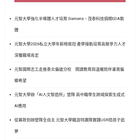
元智大學強化半導體人才培育 Siemens、茂泰科技捐贈EDA軟
體
元智大學2026私立大學年薪榜居冠 產學接軌培育高競爭力人才
深獲職場肯定
元智國際志工走進泰北偏遠分校 閱讀教育與溫暖陪伴灌溉偏
鄉希望
元智大學辦「AI人文智造所」營隊 高中職學生跨域探索生成式
AI應用
從募款到辦營隊全自主 元智大學職涯特讚隊實踐USR陪孩子追
夢