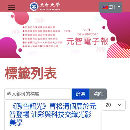
選擇你的語言
ZH
標籤列表
輸入部份的標題
篩選
清除
每頁顯示條數
《煦色韶光》曹松清個展於元
智登場 油彩與科技交織光影
美學