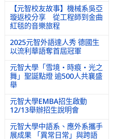
【元智校友故事】機械系吳亞
璇返校分享 從工程師到金曲
紅毯的音樂旅程
2025元智外語達人秀 德國生
以流利華語奪首屆冠軍
元智大學「雪境・時痕・光之
舞」聖誕點燈 逾500人共襄盛
舉
元智大學EMBA招生啟動
12/13舉辦招生說明會
元智大學中語系、應外系攜手
展成果 「異常日常」與跨語