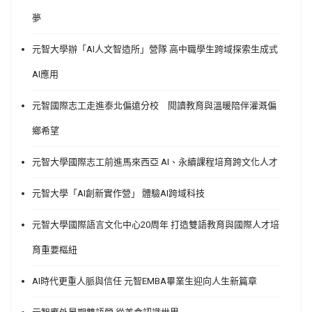
夢
元智大學辦「AI人文智造所」營隊 高中職學生跨域探索生成式
AI應用
元智國際志工走進泰北偏遠分校 閱讀教育與溫暖陪伴灌溉偏
鄉希望
元智大學國際志工前進馬來西亞 AI、永續課程培育跨文化人才
元智大學「AI創新實作營」 體驗AI跨域科技
元智大學國際語言文化中心20周年 打造雙語教育與國際人才培
育重要樞紐
AI時代更重人脈與信任 元智EMBA畢業生迎向人生新篇章