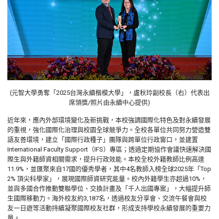
(元智大學勇奪「2025台灣永續楷模大學」，盧秋玲副校長（右）代表出
席領獎/照片由
永續中心
提供)
近年來，應內外部環境變化及新挑戰，本校強調國際化特色及對永續發展
的重視，強化國際化治理與校園全球競爭力。全校各單位共同努力營造雙
語友善環境，建立「國際行政種子」團隊與跨單位行政窗口，並建置
International Faculty Support（IFS）專區；透過定期協作會議快速解決國
際生與外籍師資相關需求，提升行政效能。本校全校外籍教師比例高達
11.9%，並匯聚來自17國的優秀學者，其中4名教師入榜全球2025年「Top
2% 頂尖科學家」，展現國際師資研究能量。校內外籍學生亦超過10%，
並與多國合作推動雙聯學位、交換計畫及「千人出國專案」，大幅提升師
生國際移動力。海外校友約3,187名，透過校友分享會、交流午餐會與校
友一日遊等活動持續凝聚國際校友社群，形成支持學校永續發展的重要力
量。