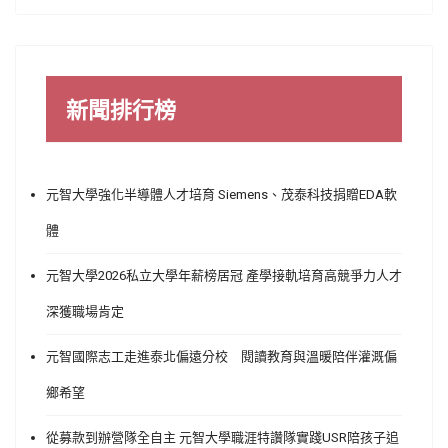
新聞排行榜
元智大學強化半導體人才培育 Siemens、茂泰科技捐贈EDA軟
體
元智大學2026私立大學年薪榜居冠 產學接軌培育高競爭力人才
深獲職場肯定
元智國際志工走進泰北偏遠分校 閱讀教育與溫暖陪伴灌溉偏
鄉希望
從募款到辦營隊全自主 元智大學職涯特讚隊實踐USR陪孩子追