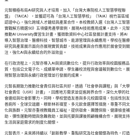
元智積極布局AI研究與人才培育，加入「台灣大專院校人工智慧學程聯
盟」（TAICA），並獲認可為「台灣人工智慧學校」（TAIA）桃竹苗區域
認證中心，強化跨域人才鏈結與產業合作。本校教師入選《台灣人工智慧
實戰解方精選50》五項優秀產學案例，展現AI技術應用成果。此外，元智
推動AI University實習生計畫，獲微軟資料中心社區發展計畫支持，將AI
導入智慧治理、醫療科技、智慧城市、能源管理與永續應用。學校在醫療
研究與產業展示面向亦展現實質貢獻，技術成果與合作應用於展會受到關
注，強化AI與永續結合的外溢效益。
在行政流程上，元智亦導入AI與資訊數位化，提升行政效率與校園服務品
質，包括公文電子化、成績單申請、學生離校流程與會議報到數位化，展
現智慧治理與永續行政管理並行發展的成果。
元智長期致力推動社會責任與社區共好，透過「社會參與課程」與「大學
社會責任（USR）計畫」，回應地方需求並促進跨界合作，深化大學的社
會連結與社會影響力。同時，學校營造友善與多元校園環境，包括性別友
善廁所、全球交誼廳、穆斯林祈禱室、多元飲食選擇等措施，尊重不同文
化與族群。元智亦重視教職員工福祉，提供宿舍、團體保險、健康檢查補
助、彈性運動時間與急難救助，並與托嬰與課後照顧機構合作，展現支持
生活與家庭需求的制度化關懷。
元智表示，未來將持續以「創新教學、重點研究及社會關懷為特色，打造