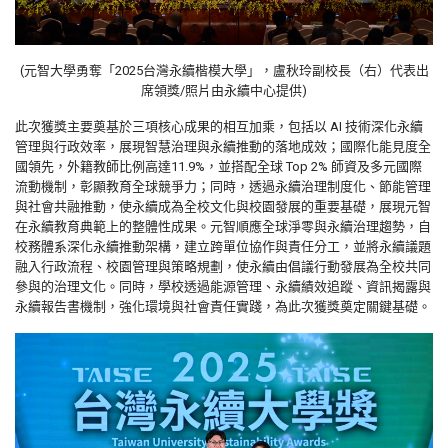
(元智大學勇奪「2025台灣永續楷模大學」，盧秋玲副校長（右）代表出
席領獎/照片由
永續中心
提供)
此次獲獎主要奠基於三項核心成果的相互加乘，包括以 AI 技術深化永續
管理與行政效率，展現智慧治理與永續推動的落地成效；國際化能見度全
國領先，外籍教師比例高達11.9%，並搭配全球 Top 2% 師資及多元國際
流動機制，彰顯教育全球競爭力；同時，透過永續治理制度化、節能管理
與社會共融推動，使永續成為全校文化與校園發展的重要基礎，展現元智
在永續教育典範上的整體性成果。元智順應全球淨零與永續治理趨勢，自
校務體系深化永續推動架構，建立跨單位協作與責任分工，並將永續議題
融入行政流程、校園管理與策略規劃，使永續由倡議行動發展為全校共同
參與的治理文化。同時，學校透過能源管理、永續績效追蹤、資訊揭露與
永續報告書機制，強化環境與社會責任實踐，為此次獲獎奠定關鍵基礎。