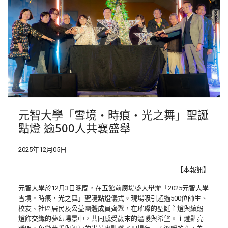
元智大學「雪境・時痕・光之舞」聖誕
點燈 逾500人共襄盛舉
2025年12月05日
【本報訊】
元智大學於12月3日晚間，在五館前廣場盛大舉辦「2025元智大學
雪境・時痕・光之舞」聖誕點燈儀式。現場吸引超過500位師生、
校友、社區居民及公益團體成員齊聚，在璀璨的聖誕主燈與繽紛
燈飾交織的夢幻場景中，共同感受歲末的溫暖與希望。主燈點亮