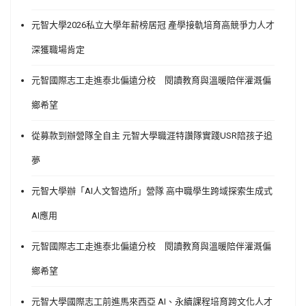
元智大學2026私立大學年薪榜居冠 產學接軌培育高競爭力人才
深獲職場肯定
元智國際志工走進泰北偏遠分校 閱讀教育與溫暖陪伴灌溉偏
鄉希望
從募款到辦營隊全自主 元智大學職涯特讚隊實踐USR陪孩子追
夢
元智大學辦「AI人文智造所」營隊 高中職學生跨域探索生成式
AI應用
元智國際志工走進泰北偏遠分校 閱讀教育與溫暖陪伴灌溉偏
鄉希望
元智大學國際志工前進馬來西亞 AI、永續課程培育跨文化人才