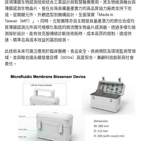
該項薄膜生物感測技術結合工業設計與智慧醫療應用，
其生物檢測機台與
薄膜感測生物晶片，
皆在台灣具備量產實力的高品質協力廠商支持下完
成，從關鍵元件、
外觀造型到機構設計，全面落實「
Made in
Taiwan
（
MIT
）」。同時，
元智團隊亦自主開發具量產潛力的原位合成均
質薄膜感測元件與可規
模化製造的微流體生物晶片感測器，透過多樣化檢
測探針設計，
能有效克服傳統診斷技術耗時、成本高昂的限制，達成快
速、
精準且具成本效益的基因檢測。
此技術未來可廣泛應用於臨床醫療、食品安全、
疾病預防及環境監測等領
域，並與聯合國永續發展目標（
SDGs
）
高度契合，兼顧科技創新與社會
責任。