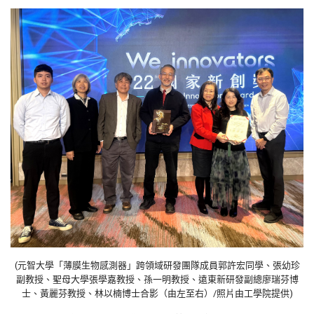
(元智大學「薄膜生物感測器」跨領域研發團隊成員郭許宏同學、
張幼珍
副教授、聖母大學張學嘉教授、孫一明教授、
遠東新研發副總廖瑞芬博
士、黃麗芬教授、林以楠博士合影（
由左至右）/照片由工學院提供)