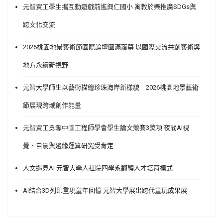
元智資工學生攜互動遊戲前進興仁國小 寓教於樂推廣SDGs與
跨文化交流
2026桃園地景藝術節國際論壇圓滿落幕 以國際交流共創藝術與
地方永續新視野
元智大學師生以藝術描繪珍珠海岸新樣貌 2026桃園地景藝術
節展現跨域創作能量
元智資工勇奪中國工程師學會學生論文競賽3獎項 夜間AI視
覺、自駕與邊緣運算研究受肯定
人文遇見AI 元智大學人社院四學系翻轉人才培育模式
AI結合3D列印重現童年回憶 元智大學展出跨代童玩成果展