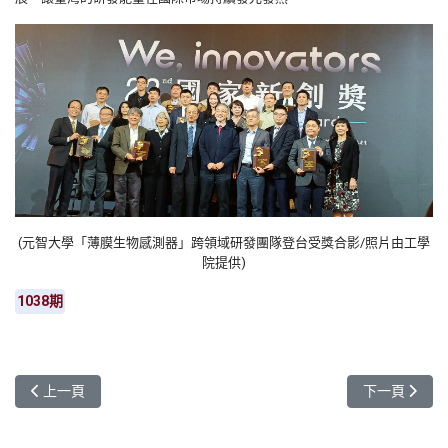
(元智大學「薄膜生物感測器」跨領域研發團隊登台受獎合影/照片由工學
院提供)
1038期
上一篇文章: 元智大學EMI雙語化學習計畫再創佳績 三大學院齊獲
下一篇文章:
上一頁
下一頁