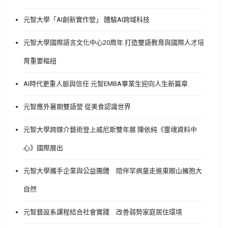
元智大學「AI創新實作營」 體驗AI跨域科技
元智大學國際語言文化中心20周年 打造雙語教育與國際人才培
育重要樞紐
AI時代更重人脈與信任 元智EMBA畢業生迎向人生新篇章
元智應外暑期雙語營 從美食認識世界
元智大學跨媒介藝術登上威尼斯雙年展 陳依純《靈魂資料中
心》國際展出
元智大學攜手企業與公益團體 陪伴罕病童走進東眼山擁抱大
自然
元智藝設系課程結合社會實踐 改善弱勢家庭居住環境