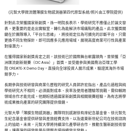
(元智大學微流體薄膜生物感測器第四代原型系統/照片由工學院提供)
針對此次榮獲國家新創獎，孫一明院長表示，
學術研究不應僅止於論文發
表，更重要的是走出實驗室，
轉化為能解決市場痛點的產品。此次獲獎關
鍵在於團隊導入「
平台化思維」，將技術定位為可擴充的診斷平台，
只需
更換不同生物探針，即可因應多元應用場域，
展現高度商業可行性與產業
對接潛力。
在獲得國家新創獎肯定之前，該技術已於國際舞台嶄露頭角，
曾榮獲「亞
洲匯流創新競賽（
CIC Asia
）」首獎，並受邀參與美國喬治亞理工學
院
CREATE-X Demo Day
，直接向全球投資人展示成果，驗證其海外市場
競爭力。
長期參與技術研發與商業化歷程的研究人員郭許宏指出，
產品化過程與純
學術研究大不相同，必須面對成本、
良率及使用者體驗等挑戰，需仰賴跨
領域合作才能完成。
他期盼透過國家新創獎與相關競賽經驗，
為有志將學
術成果推向產業的研究團隊提供借鏡。
元智大學「薄膜生物感測器」團隊特別感謝徐有庠紀念基金會、
徐元智先
生紀念基金會提供研發與差旅經費支持，
以及遠東新世紀公司在技術諮詢
上的協助。未來，
元智大學將持續深化產學研合作，推動生醫新創技術發
展，
讓臺灣的研發能量在國際市場持續發光發熱。