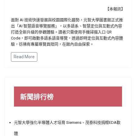
【本報訊】
面對
AI
技術快速發展與校園國際化趨勢，元智大學圖書館正式推
出「
AI
智慧語音導覽服務」，以多語系、
智慧定位與互動式內容
打造全新升級的參觀體驗。
讀者只需使用手機掃描入口
QR
Code
，即可啟動多語系語音導覽，
透過即時定位與互動式內容體
驗，彷彿有專屬導覽員陪同，
在館內自由探索。
Read More
新聞排行榜
元智大學強化半導體人才培育 Siemens、茂泰科技捐贈EDA軟
體