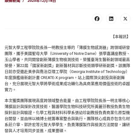
頭條新聞
2025年12月18日
【本報訊】
元智大學工程學院院長孫一明教授主導的「薄膜生物感測器」
跨領域研發
團隊，攜手美國聖母大學（
University of Notre Dame
）張學嘉講座教授、
玉山學者，
共同開發創新薄膜生物檢測技術，榮獲臺灣生醫新創領域最高
榮譽，
第
22
屆「國家新創獎」創新醫材與診斷技術類學研新創獎。
該團隊
日前亦受邀赴美參與喬治亞理工學院（
Georgia Institute of Technology
）
年度旗艦級新創計畫
CREATE-X program
，站上國際頂尖創投與新創舞
台，
充分展現元智大學將學術成果成功轉化為具商業應用價值技術的卓越
實力。
本次獲獎團隊展現高度跨領域整合能量，
由工程學院院長孫一明主導核心
薄膜設計與探針改質技術，
醫護學院生物科技研究所黃麗芬教授負責生物
探針設計與驗證，
化學工程與材料科學系張幼珍副教授負責商業化原型機
台開發，
並由林以楠博士統籌專案整合與執行。
團隊核心成員亦包含化材
系莊介寧、郭許宏等元智大學學生，
負責薄膜製作與檢測方法開發，讓研
發與人才培育同步並進，
成果豐碩。