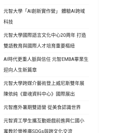
元智大學「AI創新實作營」 體驗AI跨域
科技
元智大學國際語言文化中心20周年 打造
雙語教育與國際人才培育重要樞紐
AI時代更重人脈與信任 元智EMBA畢業生
迎向人生新篇章
元智大學跨媒介藝術登上威尼斯雙年展
陳依純《靈魂資料中心》國際展出
元智應外暑期雙語營 從美食認識世界
元智資工學生攜互動遊戲前進興仁國小
寓教於樂推廣SDGs與跨文化交流