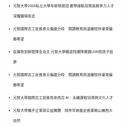
元智大學2026私立大學年薪榜居冠 產學接軌培育高競爭力人才
深獲職場肯定
元智國際志工走進泰北偏遠分校 閱讀教育與溫暖陪伴灌溉偏
鄉希望
從募款到辦營隊全自主 元智大學職涯特讚隊實踐USR陪孩子追
夢
元智國際志工走進泰北偏遠分校 閱讀教育與溫暖陪伴灌溉偏
鄉希望
元智大學國際志工前進馬來西亞 AI、永續課程培育跨文化人才
元智大學攜手企業與公益團體 陪伴罕病童走進東眼山擁抱大
自然