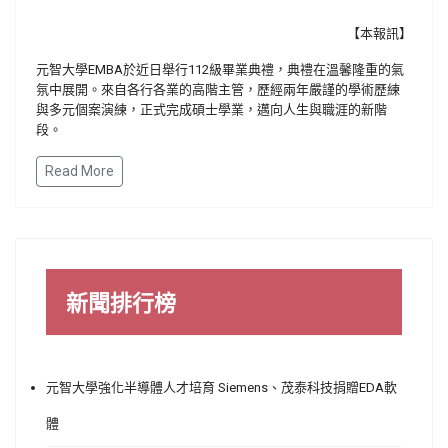
【本報訊】
元智大學EMBA於近日舉行112級畢業典禮，典禮在溫馨隆重的氣
氛中展開。來自各行各業的高階主管，歷經兩年嚴謹的學術歷練
與多元個案演練，正式完成碩士學業，邁向人生與職涯的新階
段。
Read More
新聞排行榜
元智大學強化半導體人才培育 Siemens、茂泰科技捐贈EDA軟
體