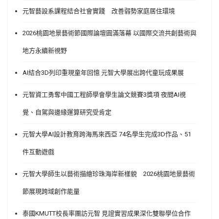
元智藝設系課程結合社會實踐 改善弱勢家庭居住環境
2026桃園地景藝術節國際論壇圓滿落幕 以國際交流共創藝術與
地方永續新視野
AI結合3D列印重現童年回憶 元智大學展出跨代童玩成果展
元智資工勇奪中國工程師學會學生論文競賽3獎項 夜間AI視
覺、自駕與邊緣運算研究受肯定
元智大學AI設計教育跨海馬來西亞 74名學生完成3D作品、51
件互動遊戲
元智大學師生以藝術描繪珍珠海岸新樣貌 2026桃園地景藝術
節展現跨域創作能量
泰國KMUTT校長率團訪元智 見證實習成果深化雙聯學位合作