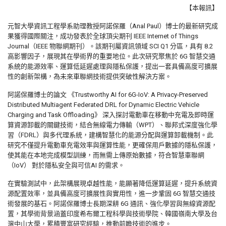
【本報訊】
元智大學資訊工程學系助理教授阿諾保羅（Anal Paul）博士的最新研究成
果獲得國際關注，成功發表於全球頂尖期刊 IEEE Internet of Things
Journal（IEEE 物聯網期刊）。該期刊屬資訊領域 SCI Q1 分區，具有 8.2
高影響因子，展現其在學術界的重要地位。此次研究聚焦於 6G 智慧交通
系統的能源效率、運算低延遲處理與隱私保護，提出一套具備高度可擴展
性的創新架構，為未來車聯網技術提供突破性解決方案。
阿諾保羅博士的論文 《Trustworthy AI for 6G-IoV: A Privacy-Preserved
Distributed Multiagent Federated DRL for Dynamic Electric Vehicle
Charging and Task Offloading》 深入探討電動車在移動中充電及即時運
算資源卸載的關鍵技術，結合無線電力傳輸（WPT）、聯邦式深度強化學
習（FDRL）與多代理系統，建構智慧化的能源分配與運算卸載機制。此
研究不僅提升電動車充電效率與運算性能，更確保用戶數據的隱私保護，
使其能在本地完成模型訓練，而無需上傳原始數據，符合智慧車聯網
（IoV） 對於隱私安全與可信AI 的需求。
在實驗測試中，此架構展現卓越性能，能顯著降低運算延遲，提升系統資
源配置效率，並具備高度可擴展性與實用性，進一步鞏固 6G 智慧交通技
術發展的基石。阿諾保羅博士長期深耕 6G 通訊、強化學習與無線資源配
置，其學術背景涵蓋印度希布爾工程科學與技術學院、韓國嶺南大學及台
灣中山大學，累積豐富研究經驗，推動前瞻技術的進步。