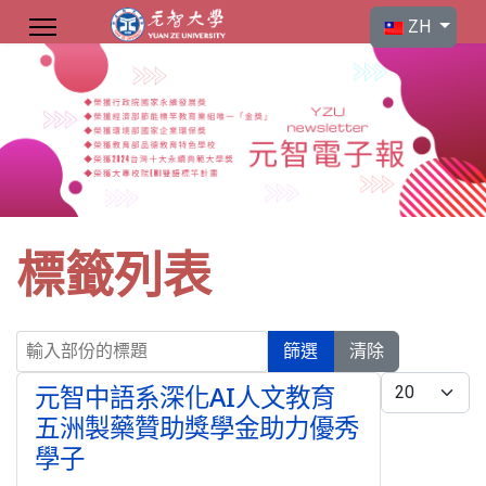
選擇你的語言
ZH
標籤列表
輸入部份的標題
篩選
清除
每頁顯示條數
元智中語系深化AI人文教育
五洲製藥贊助獎學金助力優秀
學子