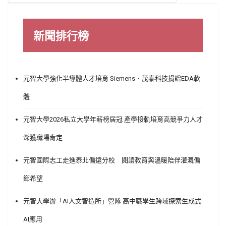
新聞排行榜
元智大學強化半導體人才培育 Siemens、茂泰科技捐贈EDA軟
體
元智大學2026私立大學年薪榜居冠 產學接軌培育高競爭力人才
深獲職場肯定
元智國際志工走進泰北偏遠分校 閱讀教育與溫暖陪伴灌溉偏
鄉希望
元智大學辦「AI人文智造所」營隊 高中職學生跨域探索生成式
AI應用