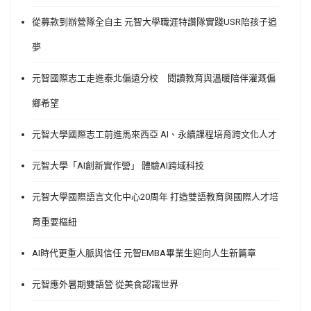
從募款到辦營隊全自主 元智大學職涯特讚隊實踐USR陪孩子追
夢
元智國際志工走進泰北偏遠分校 閱讀教育與溫暖陪伴灌溉偏
鄉希望
元智大學國際志工前進馬來西亞 AI、永續課程培育跨文化人才
元智大學「AI創新實作營」 體驗AI跨域科技
元智大學國際語言文化中心20周年 打造雙語教育與國際人才培
育重要樞紐
AI時代更重人脈與信任 元智EMBA畢業生迎向人生新篇章
元智應外暑期雙語營 從美食認識世界