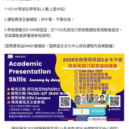
1.YZU大學部在學學生(人數上限30名)
2.課程費用全額補助；供午餐、不需住宿。
3.學員需繳交$1000保證金；於1132完成培力英檢聽讀說寫測驗後退回。
完成課程者將獲頒參與證明)
(營隊費用由EMI計畫補助。國際語言文化中心保有課程內容異動權)
（歡迎報名2025挑戰極限英語2.0 冬令營/照片由國際語言中心提供）