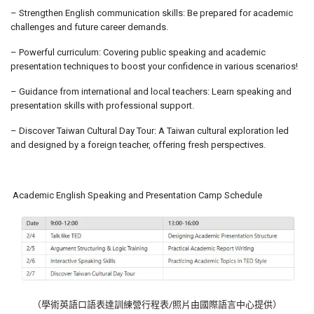
– Strengthen English communication skills: Be prepared for academic
challenges and future career demands.
– Powerful curriculum: Covering public speaking and academic
presentation techniques to boost your confidence in various scenarios!
– Guidance from international and local teachers: Learn speaking and
presentation skills with professional support.
– Discover Taiwan Cultural Day Tour: A Taiwan cultural exploration led
and designed by a foreign teacher, offering fresh perspectives.
Academic English Speaking and Presentation Camp Schedule
（學術英語口語表達訓練營行程表/照片由國際語言中心提供）