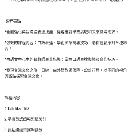
課程亮點
*全面強化英語溝通表達技能：從容應對學業挑戰和未來職場需求。-
*強效的課程內容：口語表達、學術英語簡報技巧，助你輕鬆應對各種場
合！
*由語文中心中外籍教師專業指導：掌握口語表達與簡報寫作技巧。
*發現台灣文化之旅一日遊：由外籍教師帶隊、設計行程，以不同的視角
與觀點探索台灣文化。
課程內容:
1.Talk like TED
2.學術英語簡報架構設計
3.論點組織與邏輯訓練