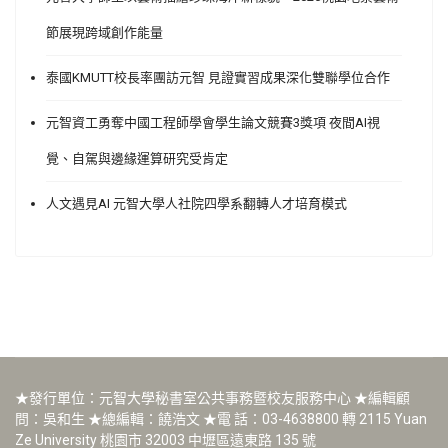
節展現跨域創作能量
泰國KMUTT校長率團訪元智 見證實習成果深化雙聯學位合作
元智資工勇奪中國工程師學會學生論文競賽3獎項 夜間AI視
覺、自駕與邊緣運算研究受肯定
人文遇見AI 元智大學人社院四學系翻轉人才培育模式
★發行單位：元智大學秘書室公共事務暨校友服務中心 ★編輯顧
問：吳和生 ★總編輯：饒浩文 ★電 話：03-4638800 轉 2115 Yuan
Ze University 桃園市 32003 中壢區遠東路 135 號