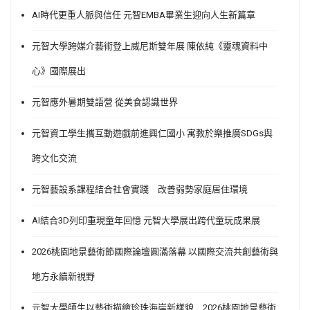
AI時代更重人脈與信任 元智EMBA畢業生迎向人生新篇章
元智大學跨媒介藝術登上威尼斯雙年展 陳依純《靈魂資料中
心》國際展出
元智應外暑期雙語營 從美食認識世界
元智資工學生攜互動遊戲前進興仁國小 寓教於樂推廣SDGs與
跨文化交流
元智藝設系課程結合社會實踐 改善弱勢家庭居住環境
AI結合3D列印重現童年回憶 元智大學展出跨代童玩成果展
2026桃園地景藝術節國際論壇圓滿落幕 以國際交流共創藝術與
地方永續新視野
元智大學師生以藝術描繪珍珠海岸新樣貌 2026桃園地景藝術