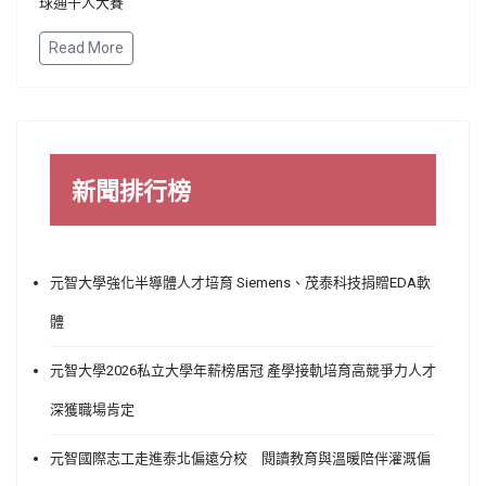
球通千人大賽
Read More
新聞排行榜
元智大學強化半導體人才培育 Siemens、茂泰科技捐贈EDA軟
體
元智大學2026私立大學年薪榜居冠 產學接軌培育高競爭力人才
深獲職場肯定
元智國際志工走進泰北偏遠分校 閱讀教育與溫暖陪伴灌溉偏