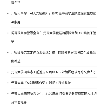
鄉希望
元智大學辦「AI人文智造所」營隊 高中職學生跨域探索生成式
AI應用
從募款到辦營隊全自主 元智大學職涯特讚隊實踐USR陪孩子追
夢
元智國際志工走進泰北偏遠分校 閱讀教育與溫暖陪伴灌溉偏
鄉希望
元智大學國際志工前進馬來西亞 AI、永續課程培育跨文化人才
元智大學「AI創新實作營」 體驗AI跨域科技
元智大學國際語言文化中心20周年 打造雙語教育與國際人才培
育重要樞紐