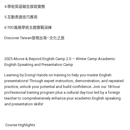
4.學術英語報告撰寫實務
5.互動表達技巧應用
6.TED風格學術主題實戰演練
Discover Taiwan發現台灣–文化之旅
2025 Above & Beyond English Camp 2.0 — Winter Camp:Academic
English Speaking and Presentation Camp
Learning by Doing! Hands-on training to help you master English
presentations! Through expert instruction, demonstration, and repeated
practice, unlock your potential and build confidence. Join our 18-hour
professional training program plus a cultural day tour led by a foreign
teacher to comprehensively enhance your academic English speaking
and presentation skills!
Course Highlights