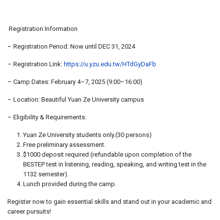
Registration Information
– Registration Period: Now until DEC 31, 2024
– Registration Link:
https://u.yzu.edu.tw/HTdGyDaFb
– Camp Dates: February 4–7, 2025 (9:00–16:00)
– Location: Beautiful Yuan Ze University campus
– Eligibility & Requirements:
Yuan Ze University students only.(30 persons)
Free preliminary assessment.
$1000 deposit required (refundable upon completion of the
BESTEP test in listening, reading, speaking, and writing test in the
1132 semester).
Lunch provided during the camp.
Register now to gain essential skills and stand out in your academic and
career pursuits!