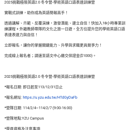
2025挑戰極限英語2.0 冬令營-學術英語口語表達訓練營
實戰式訓練，助你成為英語簡報高手！
透過講解、示範、反覆演練，激發潛能、建立自信！快加入18小時專業訓
練課程 + 外籍教師帶隊的文化之旅一日遊，全方位提升您的學術英語口語
表達表達力與自信！
立即報名，讓你的掌握關鍵能力、升學與求職更具競爭力！
完成線上報名者；請速至語文中心繳交保證金($1000)。
2025挑戰極限英語2.0 冬令營-學術英語口語表達訓練營
*報名日期: 即日起至113/12/31日止
*報名網址:
https://u.yzu.edu.tw/HTdGyDaFb
*營隊日期: 114/2/4~114/2/7 (9:00-16:00)
*營隊地點:YZU Campus
*學員資格及注意事項: