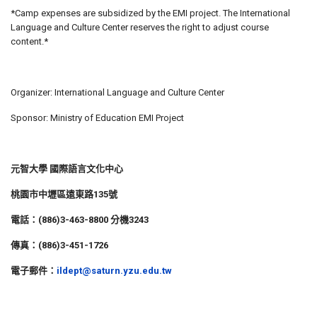
*Camp expenses are subsidized by the EMI project. The International
Language and Culture Center reserves the right to adjust course
content.*
Organizer: International Language and Culture Center
Sponsor: Ministry of Education EMI Project
元智大學 國際語言文化中心
桃園市中壢區遠東路135號
電話：(886)3-463-8800 分機3243
傳真：(886)3-451-1726
電子郵件：
ildept@saturn.yzu.edu.tw