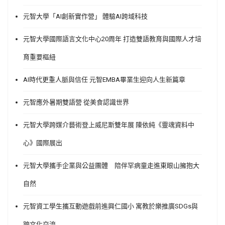
元智大學「AI創新實作營」 體驗AI跨域科技
元智大學國際語言文化中心20周年 打造雙語教育與國際人才培
育重要樞紐
AI時代更重人脈與信任 元智EMBA畢業生迎向人生新篇章
元智應外暑期雙語營 從美食認識世界
元智大學跨媒介藝術登上威尼斯雙年展 陳依純《靈魂資料中
心》國際展出
元智大學攜手企業與公益團體 陪伴罕病童走進東眼山擁抱大
自然
元智資工學生攜互動遊戲前進興仁國小 寓教於樂推廣SDGs與
跨文化交流