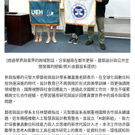
(透過學界與業界的跨域對話，分享越南在都市更新、建築設計與公共空
間發展的經驗/照片由藝設系提供)
參與指導的元智大學藝術與設計學系羅嘉惠老師表示，在全球化與數位科
技快速演進的時代，設計教育已不再侷限於形式與美學訓練，而更強調跨
領域整合、國際視野與社會回應能力。透過此次國際工作坊，學生不僅累
積跨文化合作經驗，也學習運用研究與設計回應真實世界中的城市與環境
問題。
藝術與設計學系主任林楚卿指出，元智藝設系長期重視國際合作與永續議
題，近年積極推動人工智慧與設計教育整合，並設立「AI創新組」，致力
於培養兼具數位科技能力與人文思維的新世代設計人才。本次工作坊亦鼓
勵學生思考AI與數位工具在城市研究上的應用，從資料分析、環境感知到