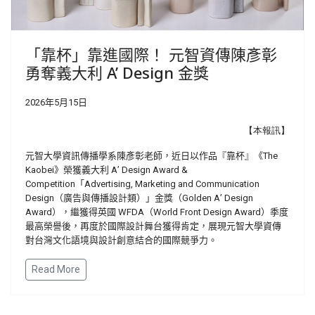
「靠杯」靠進國際！ 元智資傳陳彥彰
勇奪義大利 A’ Design 金獎
2026年5月15日
【本報訊】
元智大學資訊傳播學系陳彥彰老師，近日以作品『靠杯』《
The
Kaobei
》榮獲義大利
A
’
Design Award &
Competition
「
Advertising, Marketing and Communication
Design
（廣告與傳播設計類）」金獎（
Golden A
’
Design
Award
），繼獲得英國
WFDA
（
World Front Design Award
）季度
最高榮譽後，再度於國際設計舞台獲得肯定，展現元智大學資傳
對台灣文化語境與設計創意結合的國際競爭力。
Read More