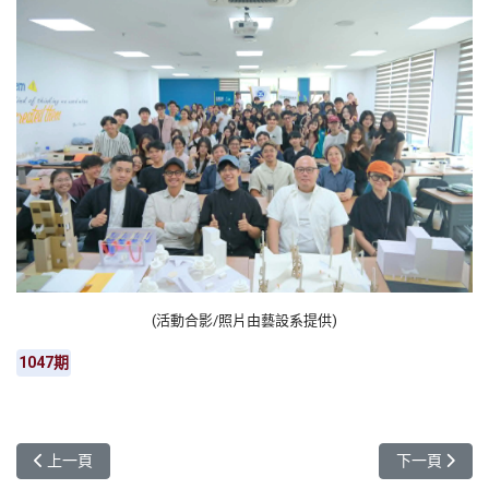
(活動合影/照片由藝設系提供)
1047期
上一篇文章: 元智護理首屆加冠典禮登場 AI × 人文 × 跨域 培育
下一篇文章:
上一頁
下一頁