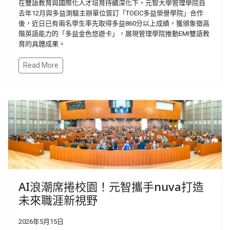
在雙語教育與國際化人才培育持續深化下，元智大學管理學院自
去年
12
月與多益測驗主辦單位簽訂「
TOEIC
多益榮譽學院」合作
後，近日已有兩名學生率先取得多益
860
分以上成績，獲頒象徵高
階英語能力的「多益金色悠遊卡」，展現管理學院推動
EMI
雙語教
育的具體成果。
Read More
AI浪潮席捲校園！元智攜手nuva打造
未來職涯新視野
2026年5月15日