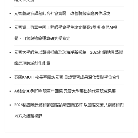
元智藝設系課程結合社會實踐 改善弱勢家庭居住環境
元智資工勇奪中國工程師學會學生論文競賽3獎項 夜間AI視
覺、自駕與邊緣運算研究受肯定
元智大學師生以藝術描繪珍珠海岸新樣貌 2026桃園地景藝術
節展現跨域創作能量
泰國KMUTT校長率團訪元智 見證實習成果深化雙聯學位合作
AI結合3D列印重現童年回憶 元智大學展出跨代童玩成果展
2026桃園地景藝術節國際論壇圓滿落幕 以國際交流共創藝術與
地方永續新視野