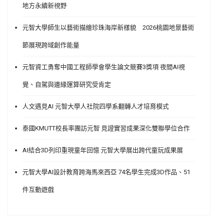
地方永續新視野
元智大學師生以藝術描繪珍珠海岸新樣貌 2026桃園地景藝術
節展現跨域創作能量
元智資工勇奪中國工程師學會學生論文競賽3獎項 夜間AI視
覺、自駕與邊緣運算研究受肯定
人文遇見AI 元智大學人社院四學系翻轉人才培育模式
泰國KMUTT校長率團訪元智 見證實習成果深化雙聯學位合作
AI結合3D列印重現童年回憶 元智大學展出跨代童玩成果展
元智大學AI設計教育跨海馬來西亞 74名學生完成3D作品、51
件互動遊戲