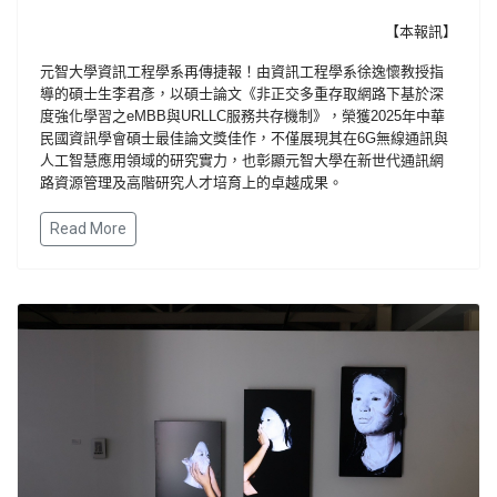
【本報訊】
元智大學資訊工程學系再傳捷報！由資訊工程學系徐逸懷教授指
導的碩士生李君彥，以碩士論文《非正交多重存取網路下基於深
度強化學習之
eMBB
與
URLLC
服務共存機制》，榮獲
2025
年中華
民國資訊學會碩士最佳論文獎佳作，不僅展現其在
6G
無線通訊與
人工智慧應用領域的研究實力，也彰顯元智大學在新世代通訊網
路資源管理及高階研究人才培育上的卓越成果。
Read More