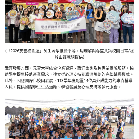
(「
2026
友善校園週」師生齊聚推廣平等，用理解與尊重共築校園日常/照
片由諮就組提供)
職涯發展方面，元智大學結合企業資源、職涯諮詢及跨專業團隊服務，協
助學生提早接軌產業需求，建立從心理支持到職涯規劃的完整輔導模式。
此外，因應國際化校園發展，
113
學年度配置
14
位具外語能力的專責輔導
人員，提供國際學生生活適應、學習發展及心理支持等多元服務。