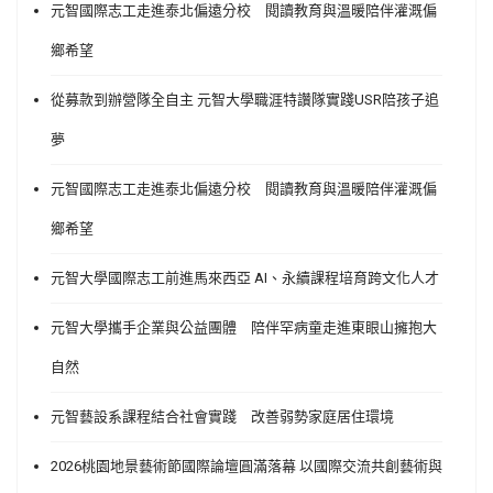
元智國際志工走進泰北偏遠分校 閱讀教育與溫暖陪伴灌溉偏
鄉希望
從募款到辦營隊全自主 元智大學職涯特讚隊實踐USR陪孩子追
夢
元智國際志工走進泰北偏遠分校 閱讀教育與溫暖陪伴灌溉偏
鄉希望
元智大學國際志工前進馬來西亞 AI、永續課程培育跨文化人才
元智大學攜手企業與公益團體 陪伴罕病童走進東眼山擁抱大
自然
元智藝設系課程結合社會實踐 改善弱勢家庭居住環境
2026桃園地景藝術節國際論壇圓滿落幕 以國際交流共創藝術與