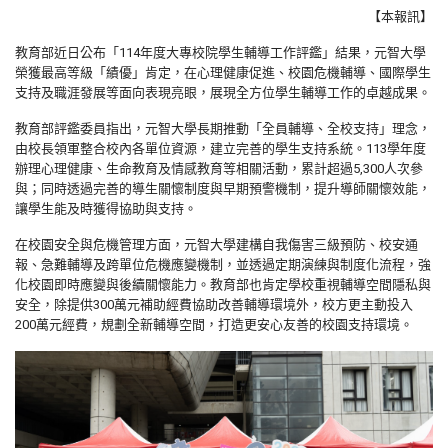
【本報訊】
教育部近日公布「
114
年度大專校院學生輔導工作評鑑」結果，元智大學
榮獲最高等級「績優」肯定，在心理健康促進、校園危機輔導、國際學生
支持及職涯發展等面向表現亮眼，展現全方位學生輔導工作的卓越成果。
教育部評鑑委員指出，元智大學長期推動「全員輔導、全校支持」理念，
由校長領軍整合校內各單位資源，建立完善的學生支持系統。
113
學年度
辦理心理健康、生命教育及情感教育等相關活動，累計超過
5,300
人次參
與；同時透過完善的導生關懷制度與早期預警機制，提升導師關懷效能，
讓學生能及時獲得協助與支持。
在校園安全與危機管理方面，元智大學建構自我傷害三級預防、校安通
報、急難輔導及跨單位危機應變機制，並透過定期演練與制度化流程，強
化校園即時應變與後續關懷能力。教育部也肯定學校重視輔導空間隱私與
安全，除提供
300
萬元補助經費協助改善輔導環境外，校方更主動投入
200
萬元經費，規劃全新輔導空間，打造更安心友善的校園支持環境。