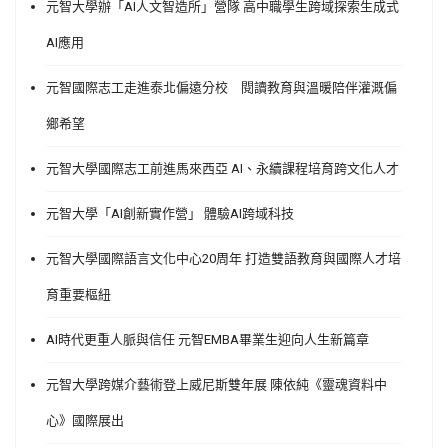
元智大學辦「AI人文智造所」營隊 高中職學生跨域探索生成式
AI應用
元智國際志工走進泰北偏遠分校 閱讀教育與溫暖陪伴灌溉偏
鄉希望
元智大學國際志工前進馬來西亞 AI、永續課程培育跨文化人才
元智大學「AI創新實作營」 體驗AI跨域科技
元智大學國際語言文化中心20周年 打造雙語教育與國際人才培
育重要樞紐
AI時代更重人脈與信任 元智EMBA畢業生迎向人生新篇章
元智大學跨媒介藝術登上威尼斯雙年展 陳依純《靈魂資料中
心》國際展出