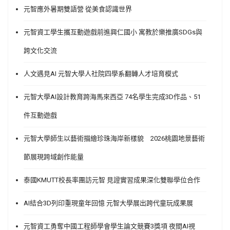
元智應外暑期雙語營 從美食認識世界
元智資工學生攜互動遊戲前進興仁國小 寓教於樂推廣SDGs與
跨文化交流
人文遇見AI 元智大學人社院四學系翻轉人才培育模式
元智大學AI設計教育跨海馬來西亞 74名學生完成3D作品、51
件互動遊戲
元智大學師生以藝術描繪珍珠海岸新樣貌 2026桃園地景藝術
節展現跨域創作能量
泰國KMUTT校長率團訪元智 見證實習成果深化雙聯學位合作
AI結合3D列印重現童年回憶 元智大學展出跨代童玩成果展
元智資工勇奪中國工程師學會學生論文競賽3獎項 夜間AI視