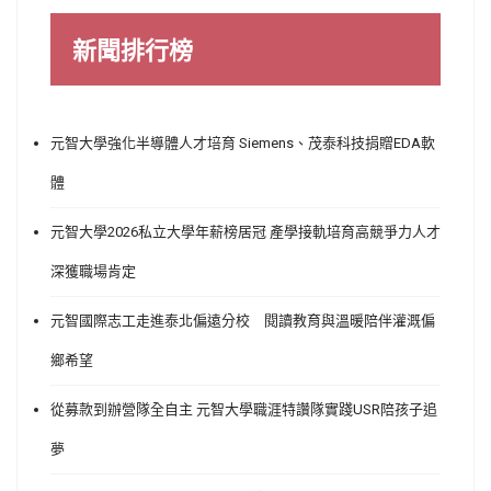
新聞排行榜
元智大學強化半導體人才培育 Siemens、茂泰科技捐贈EDA軟
體
元智大學2026私立大學年薪榜居冠 產學接軌培育高競爭力人才
深獲職場肯定
元智國際志工走進泰北偏遠分校 閱讀教育與溫暖陪伴灌溉偏
鄉希望
從募款到辦營隊全自主 元智大學職涯特讚隊實踐USR陪孩子追
夢