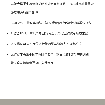
元智大學師生以藝術描繪珍珠海岸新樣貌 2026桃園地景藝術
節展現跨域創作能量
泰國KMUTT校長率團訪元智 見證實習成果深化雙聯學位合作
AI結合3D列印重現童年回憶 元智大學展出跨代童玩成果展
人文遇見AI 元智大學人社院四學系翻轉人才培育模式
元智資工勇奪中國工程師學會學生論文競賽3獎項 夜間AI視
覺、自駕與邊緣運算研究受肯定