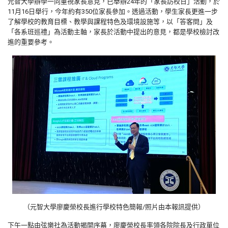
元智大學辦學一向重視家長意見，已舉辦24年的「家長訪校日」活動，於
11月16日舉行，今年約有350位家長參加。透過活動，學生家長更進一步
了解學校的教育目標、教學與課程特色及環境設施等，以「答客問」及
「各系班巡禮」為活動主軸，家長於活動中提出的意見，都是學校檢討改
進的重要參考。
（元智大學廖慶榮校長進行學校特色簡報/照片由本報訊提供）
下午一點由弦樂社為活動揭開序幕，廖慶榮校長率領各院院長及行政單位