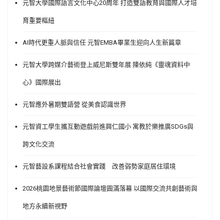
元智大學國際語言文化中心20周年 打造雙語教育與國際人才培
育重要樞紐
AI時代更重人脈與信任 元智EMBA畢業生迎向人生新篇章
元智大學跨媒介藝術登上威尼斯雙年展 陳依純《靈魂資料中
心》國際展出
元智應外暑期雙語營 從美食認識世界
元智資工學生攜互動遊戲前進興仁國小 寓教於樂推廣SDGs與
跨文化交流
元智藝設系課程結合社會實踐 改善弱勢家庭居住環境
2026桃園地景藝術節國際論壇圓滿落幕 以國際交流共創藝術與
地方永續新視野