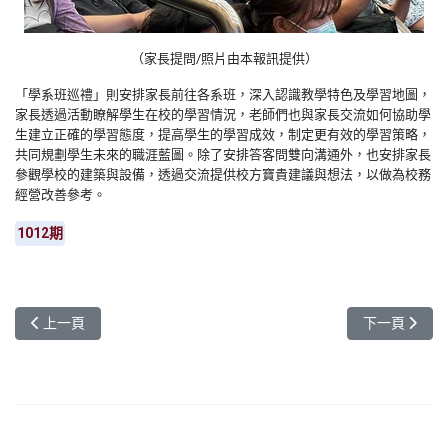
（家長提問/照片由本報訊提供）
「學系班巡禮」則安排家長前往各系班，深入認識教學特色及學習地圖，
家長透過活動瞭解學生在校的學習情況，老師們也與家長交流如何協助學
生建立正確的學習態度，提高學生的學習成效，制定更有效的學習策略，
共同規劃學生未來的職涯藍圖。除了安排答客問雙向溝通外，也安排家長
參觀學校的建築與設備，透過交流提供校方寶貴建議與想法，以做為校務
經營改善參考。
1012期
上一篇文章: 元智大學攜手中強光電 培育光電與管理人才 成果豐碩
下一篇文章:
上一頁
下一頁