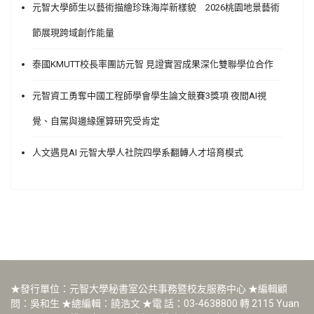
元智大學師生以藝術描繪珍珠海岸新樣貌 2026桃園地景藝術
節展現跨域創作能量
泰國KMUTT校長率團訪元智 見證實習成果深化雙聯學位合作
元智資工勇奪中國工程師學會學生論文競賽3獎項 夜間AI視
覺、自駕與邊緣運算研究受肯定
人文遇見AI 元智大學人社院四學系翻轉人才培育模式
★發行單位：元智大學秘書室公共事務暨校友服務中心 ★編輯顧
問：吳和生 ★總編輯：饒浩文 ★電 話：03-4638800 轉 2115 Yuan