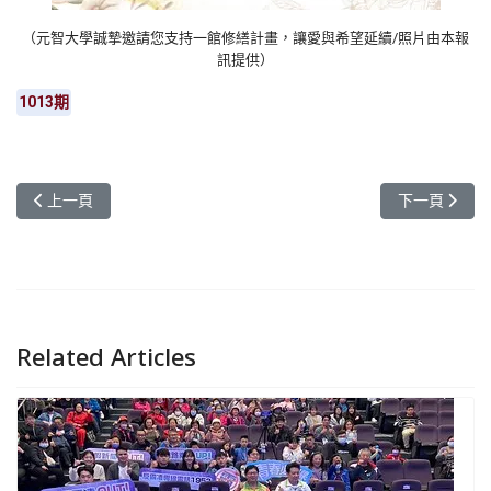
（元智大學誠摯邀請您支持一館修繕計畫，讓愛與希望延續/照片由本報
訊提供）
1013期
上一篇文章: 深化跨國合作 元智清邁共築全球化人才培育平台
下一篇文章:
上一頁
下一頁
Related Articles