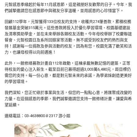
元智感恩季緣起於每年11月感恩節，這是親朋好友歡聚的日子。今年，我
們誠摯邀請您在感恩節中與親友分享溫暖，並用感恩的心珍惜當下。
回顧112學年，元智獲得133位校友的支持，收穫共274筆善款，累積校務
發展基金突破315萬元。這些善款將投入於優化學習環境、校園基礎建設
及清寒獎助學金，並在未來舉辦各類校友活動。今年母校舉辦了校慶聯誼
餐會、元智校園日及系所回娘家等活動，無不感受到校友們的熱烈與支
持！感謝每一位捐款及參與活動的校友，因為有您，校園充滿了歡笑和活
力，也讓母校得以向前邁進！
此外，一館修繕募款計畫自112年啟動，這棟承載無數記憶的建築，正等
待校友的愛心注入新生。截至目前已募得超過3,003萬6,480元，距目標仍
需您的支持。每一份心意，都是對元智未來的承諾，為學弟妹創造更美好
的學習環境。
我們深知，您正忙碌於事業與生活，但您的一點點心意，將匯聚成改變的
力量。在這個感恩的季節，我們誠摯邀請您支持一館修繕計畫，讓愛與希
望延續。
連絡電話：03-4638800＃2317 游小姐