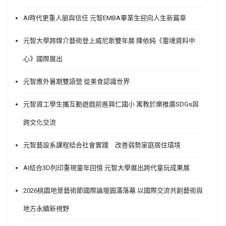
AI時代更重人脈與信任 元智EMBA畢業生迎向人生新篇章
元智大學跨媒介藝術登上威尼斯雙年展 陳依純《靈魂資料中
心》國際展出
元智應外暑期雙語營 從美食認識世界
元智資工學生攜互動遊戲前進興仁國小 寓教於樂推廣SDGs與
跨文化交流
元智藝設系課程結合社會實踐 改善弱勢家庭居住環境
AI結合3D列印重現童年回憶 元智大學展出跨代童玩成果展
2026桃園地景藝術節國際論壇圓滿落幕 以國際交流共創藝術與
地方永續新視野