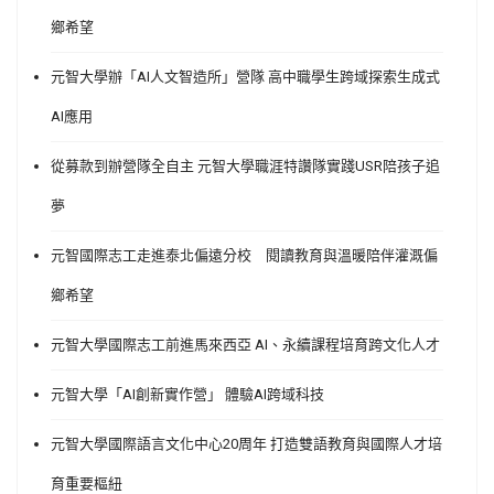
鄉希望
元智大學辦「AI人文智造所」營隊 高中職學生跨域探索生成式
AI應用
從募款到辦營隊全自主 元智大學職涯特讚隊實踐USR陪孩子追
夢
元智國際志工走進泰北偏遠分校 閱讀教育與溫暖陪伴灌溉偏
鄉希望
元智大學國際志工前進馬來西亞 AI、永續課程培育跨文化人才
元智大學「AI創新實作營」 體驗AI跨域科技
元智大學國際語言文化中心20周年 打造雙語教育與國際人才培
育重要樞紐