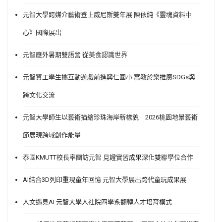
元智大學跨媒介藝術登上威尼斯雙年展 陳依純《靈魂資料中
心》國際展出
元智應外暑期雙語營 從美食認識世界
元智資工學生攜互動遊戲前進興仁國小 寓教於樂推廣SDGs與
跨文化交流
元智大學師生以藝術描繪珍珠海岸新樣貌 2026桃園地景藝術
節展現跨域創作能量
泰國KMUTT校長率團訪元智 見證實習成果深化雙聯學位合作
AI結合3D列印重現童年回憶 元智大學展出跨代童玩成果展
人文遇見AI 元智大學人社院四學系翻轉人才培育模式