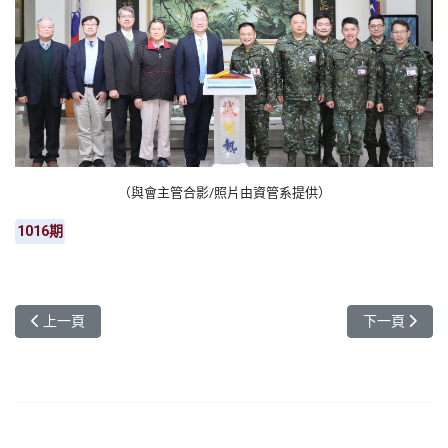
（與會主管合影/照片由資管系提供）
1016期
上一篇文章: 元智寰宇計畫再創佳績 三年獲2250萬補助 深耕地方教
下一篇文章:
上一頁
下一頁