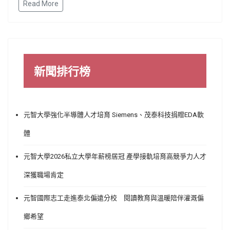
Read More
新聞排行榜
元智大學強化半導體人才培育 Siemens、茂泰科技捐贈EDA軟
體
元智大學2026私立大學年薪榜居冠 產學接軌培育高競爭力人才
深獲職場肯定
元智國際志工走進泰北偏遠分校 閱讀教育與溫暖陪伴灌溉偏
鄉希望