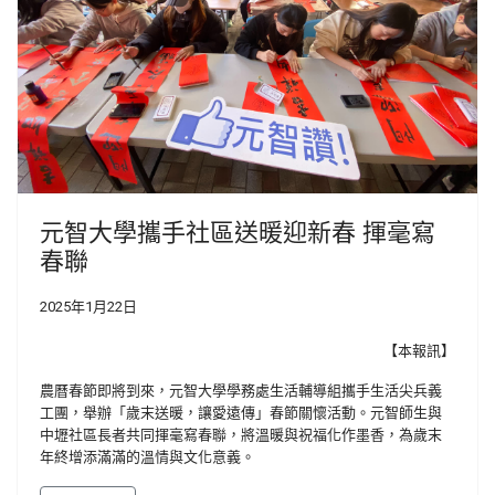
元智大學攜手社區送暖迎新春 揮毫寫
春聯
2025年1月22日
【本報訊】
農曆春節即將到來，元智大學學務處生活輔導組攜手生活尖兵義
工團，舉辦「歲末送暖，讓愛遠傳」春節關懷活動。元智師生與
中壢社區長者共同揮毫寫春聯，將溫暖與祝福化作墨香，為歲末
年終增添滿滿的溫情與文化意義。