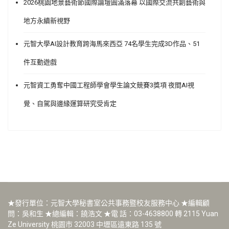
2026桃園地景藝術節國際論壇圓滿落幕 以國際交流共創藝術與
地方永續新視野
元智大學AI設計教育跨海馬來西亞 74名學生完成3D作品、51
件互動遊戲
元智資工勇奪中國工程師學會學生論文競賽3獎項 夜間AI視
覺、自駕與邊緣運算研究受肯定
★發行單位：元智大學秘書室公共事務暨校友服務中心 ★編輯顧
問：吳和生 ★總編輯：饒浩文 ★電 話：03-4638800 轉 2115 Yuan
Ze University 桃園市 32003 中壢區遠東路 135 號