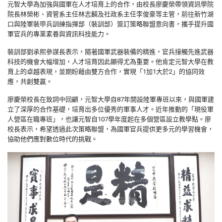
元智大學為加強與國軍在人才培育上的合作，由校長廖慶榮帶領資訊學院
院長林榮彬、資管系主任林志麟及社政系主任李俊豪等主管，前往新竹湖
口與陸軍裝甲兵訓練指揮部（裝訓部）簽訂策略聯盟意向書，攜手提升國
軍官兵的專業素養與資訊科技能力。
裝訓部劉承熙參謀長表示，隨著國軍武器裝備的精進，官兵接觸先進武器
科技的機會大幅增加，人才培育因此顯得尤為重要。他肯定元智大學在教
育上的卓越表現，並期盼藉由雙方合作，實現「
1
加
1
大於
2
」的協同效
應，共創雙贏。
廖慶榮校長在致詞中回顧，元智大學自
87
年開設陸軍專班以來，與國軍建
立了深厚的合作基礎，培育出多位優秀的軍事人才。近年推動的「現役軍
人營區在職專班」，也讓元智自
107
學年度起在多個營區設立教學點。廖
校長表示，希望透過此次策略聯盟，為國軍官兵提供更多元的學習機會，
協助他們應對數位時代的挑戰。