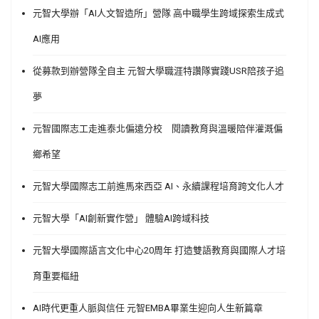
元智大學辦「AI人文智造所」營隊 高中職學生跨域探索生成式
AI應用
從募款到辦營隊全自主 元智大學職涯特讚隊實踐USR陪孩子追
夢
元智國際志工走進泰北偏遠分校 閱讀教育與溫暖陪伴灌溉偏
鄉希望
元智大學國際志工前進馬來西亞 AI、永續課程培育跨文化人才
元智大學「AI創新實作營」 體驗AI跨域科技
元智大學國際語言文化中心20周年 打造雙語教育與國際人才培
育重要樞紐
AI時代更重人脈與信任 元智EMBA畢業生迎向人生新篇章