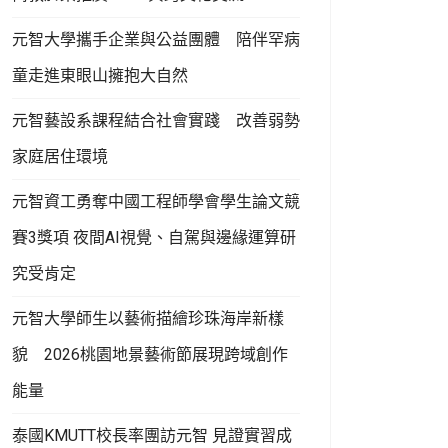
元智大學攜手企業與公益團體 陪伴罕病
童走進東眼山擁抱大自然
元智藝設系課程結合社會實踐 改善弱勢
家庭居住環境
元智資工勇奪中國工程師學會學生論文競
賽3獎項 夜間AI視覺、自駕與邊緣運算研
究受肯定
元智大學師生以藝術描繪珍珠海岸新樣
貌 2026桃園地景藝術節展現跨域創作
能量
泰國KMUTT校長率團訪元智 見證實習成