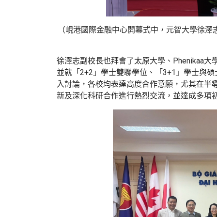
（峴港國際金融中心開幕式中，元智大學徐澤
徐澤志副校長也拜會了太原大學、
Phenikaa
大
並就「
2+2
」學士雙聯學位、「
3+1
」學士與碩
入討論，各校均表達高度合作意願，尤其在半
新及深化科研合作進行熱烈交流，並達成多項