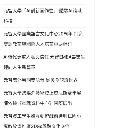
元智大學「AI創新實作營」 體驗AI跨域
科技
元智大學國際語言文化中心20周年 打造
雙語教育與國際人才培育重要樞紐
AI時代更重人脈與信任 元智EMBA畢業生
迎向人生新篇章
元智應外暑期雙語營 從美食認識世界
元智大學跨媒介藝術登上威尼斯雙年展
陳依純《靈魂資料中心》國際展出
元智資工學生攜互動遊戲前進興仁國小
寓教於樂推廣SDGs與跨文化交流