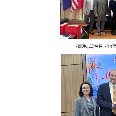
（徐澤志副校長（中
)