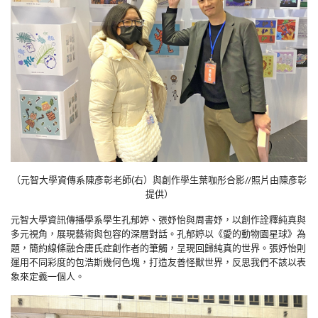
（元智大學資傳系陳彥彰老師
(
右）與創作學生葉咖彤合影//照片由陳彥彰
提供）
元智大學資訊傳播學系學生孔郁婷、張妤怡與周書妤，以創作詮釋純真與
多元視角，展現藝術與包容的深層對話。孔郁婷以《愛的動物園星球》為
題，簡約線條融合唐氏症創作者的筆觸，呈現回歸純真的世界。張妤怡則
運用不同彩度的包浩斯幾何色塊，打造友善怪獸世界，反思我們不該以表
象來定義一個人。