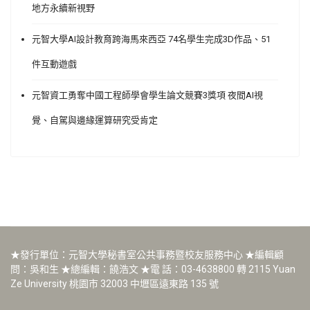
地方永續新視野
元智大學AI設計教育跨海馬來西亞 74名學生完成3D作品、51
件互動遊戲
元智資工勇奪中國工程師學會學生論文競賽3獎項 夜間AI視
覺、自駕與邊緣運算研究受肯定
★發行單位：元智大學秘書室公共事務暨校友服務中心 ★編輯顧
問：吳和生 ★總編輯：饒浩文 ★電 話：03-4638800 轉 2115 Yuan
Ze University 桃園市 32003 中壢區遠東路 135 號