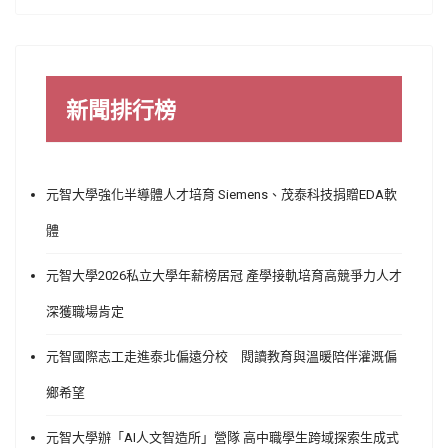
新聞排行榜
元智大學強化半導體人才培育 Siemens、茂泰科技捐贈EDA軟
體
元智大學2026私立大學年薪榜居冠 產學接軌培育高競爭力人才
深獲職場肯定
元智國際志工走進泰北偏遠分校 閱讀教育與溫暖陪伴灌溉偏
鄉希望
元智大學辦「AI人文智造所」營隊 高中職學生跨域探索生成式