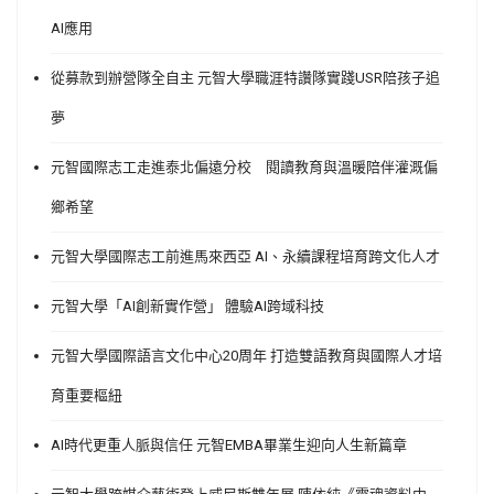
AI應用
從募款到辦營隊全自主 元智大學職涯特讚隊實踐USR陪孩子追
夢
元智國際志工走進泰北偏遠分校 閱讀教育與溫暖陪伴灌溉偏
鄉希望
元智大學國際志工前進馬來西亞 AI、永續課程培育跨文化人才
元智大學「AI創新實作營」 體驗AI跨域科技
元智大學國際語言文化中心20周年 打造雙語教育與國際人才培
育重要樞紐
AI時代更重人脈與信任 元智EMBA畢業生迎向人生新篇章