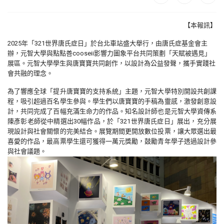
【本報訊】
2025
年「
321
世界唐氏症日」於台北車站盛大舉行，由唐氏症基金會主
辦，元智大學與點點善
cooseii
影響力圖象平台共同策劃「天賦被遇見」
展區。元智大學學生與唐寶寶共同創作，以設計為公益發聲，攜手實踐社
會共融的理念。
為了響應全球「提升唐寶寶的支持系統」主題，元智大學特別開設共創課
程，吸引超過百名學生參與。學生們以唐寶寶的手稿為靈感，激發創意設
計，共同完成了百幅充滿生命力的作品。知名設計師也是元智大學資傳系
陳彥彰老師從中精選出
30
幅作品，於「
321
世界唐氏症日」展出，充分展
現設計與社會關懷的完美結合。展覽期間更開放數位投票，讓大眾選出最
喜愛的作品，最高票學生還可獲得一萬元獎勵，鼓勵青年學子透過設計參
與社會議題。