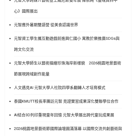
元智大學跨媒介藝術登上威尼斯雙年展 陳依純《靈魂資料中
心》國際展出
元智應外暑期雙語營 從美食認識世界
元智資工學生攜互動遊戲前進興仁國小 寓教於樂推廣SDGs與
跨文化交流
元智大學師生以藝術描繪珍珠海岸新樣貌 2026桃園地景藝術
節展現跨域創作能量
人文遇見AI 元智大學人社院四學系翻轉人才培育模式
泰國KMUTT校長率團訪元智 見證實習成果深化雙聯學位合作
AI結合3D列印重現童年回憶 元智大學展出跨代童玩成果展
2026桃園地景藝術節國際論壇圓滿落幕 以國際交流共創藝術與