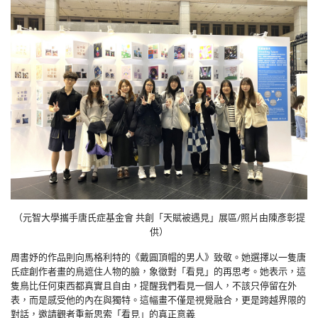
（元智大學攜手唐氏症基金會 共創「天賦被遇見」展區/照片由陳彥彰提
供）
周書妤的作品則向馬格利特的《戴圓頂帽的男人》致敬。她選擇以一隻唐
氏症創作者畫的鳥遮住人物的臉，象徵對「看見」的再思考。她表示，這
隻鳥比任何東西都真實且自由，提醒我們看見一個人，不該只停留在外
表，而是感受他的內在與獨特。這幅畫不僅是視覺融合，更是跨越界限的
對話，邀請觀者重新思索「看見」的真正意義