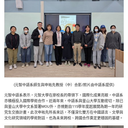
(元智中語系師生與申祐先教授（中）合影/照片由中語系提供)
元智中語系表示，元智大學在廖校長的帶領下，國際化成果亮眼，中語系
亦積極投入國際學術合作。近兩年來，中語系與釜山大學互動密切，除已
與釜山大學中文系簽署
MOU
外，亦規劃自
115
學年度起展開為期一年的研
究生交換計畫。此次申祐先所長來訪，不僅深化雙方在中國語言、文學與
文化研究領域的學術對話，也為未來跨校、跨國合作奠定更穩固的基礎。