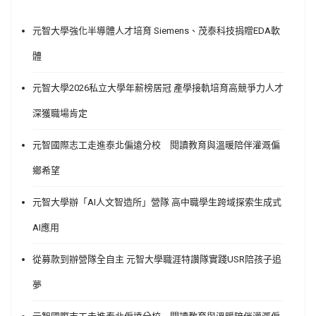
元智大學強化半導體人才培育 Siemens、茂泰科技捐贈EDA軟
體
元智大學2026私立大學年薪榜居冠 產學接軌培育高競爭力人才
深獲職場肯定
元智國際志工走進泰北偏遠分校 閱讀教育與溫暖陪伴灌溉偏
鄉希望
元智大學辦「AI人文智造所」營隊 高中職學生跨域探索生成式
AI應用
從募款到辦營隊全自主 元智大學職涯特讚隊實踐USR陪孩子追
夢