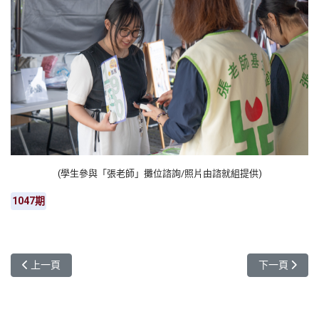
(學生參與「張老師」攤位諮詢/照片由諮就組提供)
1047期
上一篇文章: AI＋EMI打造國際競爭力 元智大學管院培育雙語商管
下一篇文章: 
上一頁
下一頁