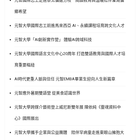
元智國際志工走進泰北偏遠分校 閱讀教育與溫暖陪伴灌溉偏
鄉希望
元智大學國際志工前進馬來西亞 AI、永續課程培育跨文化人才
元智大學「AI創新實作營」 體驗AI跨域科技
元智大學國際語言文化中心20周年 打造雙語教育與國際人才培
育重要樞紐
AI時代更重人脈與信任 元智EMBA畢業生迎向人生新篇章
元智應外暑期雙語營 從美食認識世界
元智大學跨媒介藝術登上威尼斯雙年展 陳依純《靈魂資料中
心》國際展出
元智大學攜手企業與公益團體 陪伴罕病童走進東眼山擁抱大