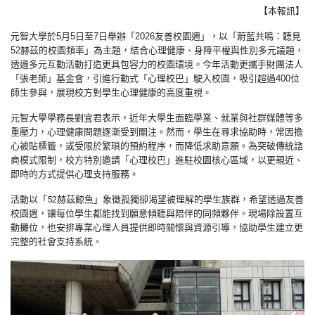
【本報訊】
元智大學於
5
月
5
日至
7
日舉辦「
2026
友善校園週」，以「蔚藍共鳴：聽見
52
赫茲的校園頻率」為主題，結合心理健康、身障平權與性別多元議題，
透過多元互動活動打造更具包容力的校園環境。今年活動更攜手財團法人
「張老師」基金會，引進行動式「心理校巴」駛入校園，吸引超過
400
位
師生參與，展現校方對學生心理健康的高度重視。
元智大學學務長劉宜君表示，近年大學生面臨學業、就業與社群媒體等多
重壓力，心理健康問題逐漸受到關注。然而，學生在尋求協助時，常因擔
心被貼標籤，或受限於繁瑣的預約程序，而降低求助意願。為突破傳統諮
商模式限制，校方特別邀請「心理校巴」進駐校園核心區域，以更親近、
即時的方式提供心理支持服務。
活動以「
52
赫茲鯨魚」象徵孤獨卻渴望被理解的學生族群，希望透過友善
校園週，讓每位學生都能找到願意傾聽與陪伴的同頻夥伴。現場除設置互
動攤位，也安排專業心理人員提供即時關懷與資源引導，協助學生建立更
完整的社會支持系統。