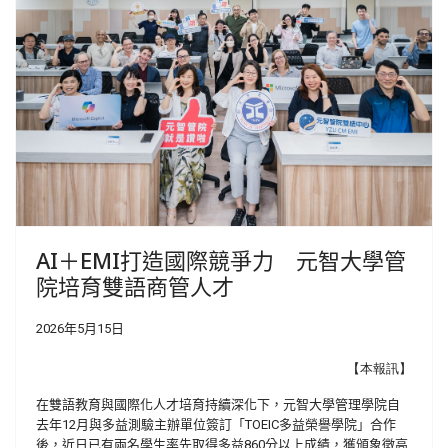
AI＋EMI打造國際競爭力 元智大學管
院培育雙語商管人才
2026年5月15日
【本報訊】
在雙語教育與國際化人才培育持續深化下，元智大學管理學院自
去年
12
月與多益測驗主辦單位簽訂「
TOEIC
多益榮譽學院」合作
後，近日已有兩名學生率先取得多益
860
分以上成績，獲頒象徵高