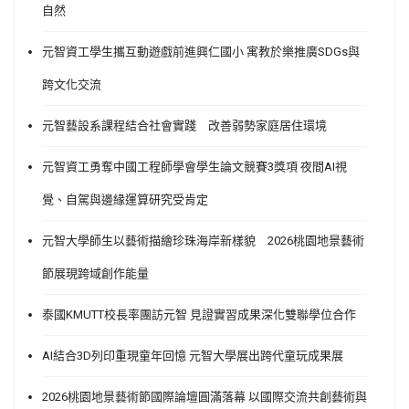
自然
元智資工學生攜互動遊戲前進興仁國小 寓教於樂推廣SDGs與
跨文化交流
元智藝設系課程結合社會實踐 改善弱勢家庭居住環境
元智資工勇奪中國工程師學會學生論文競賽3獎項 夜間AI視
覺、自駕與邊緣運算研究受肯定
元智大學師生以藝術描繪珍珠海岸新樣貌 2026桃園地景藝術
節展現跨域創作能量
泰國KMUTT校長率團訪元智 見證實習成果深化雙聯學位合作
AI結合3D列印重現童年回憶 元智大學展出跨代童玩成果展
2026桃園地景藝術節國際論壇圓滿落幕 以國際交流共創藝術與