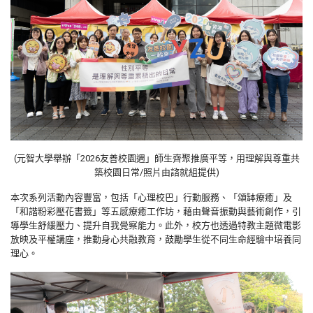
(元智大學舉辦「2026友善校園週」師生齊聚推廣平等，用理解與尊重共
築校園日常/照片由諮就組提供)
本次系列活動內容豐富，包括「心理校巴」行動服務、「頌缽療癒」及
「和諧粉彩壓花書籤」等五感療癒工作坊，藉由聲音振動與藝術創作，引
導學生舒緩壓力、提升自我覺察能力。此外，校方也透過特教主題微電影
放映及平權講座，推動身心共融教育，鼓勵學生從不同生命經驗中培養同
理心。