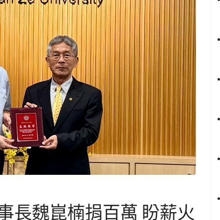
事長魏崑楠捐百萬 盼薪火