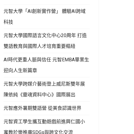
元智大學「AI創新實作營」 體驗AI跨域
科技
元智大學國際語言文化中心20周年 打造
雙語教育與國際人才培育重要樞紐
AI時代更重人脈與信任 元智EMBA畢業生
迎向人生新篇章
元智大學跨媒介藝術登上威尼斯雙年展
陳依純《靈魂資料中心》國際展出
元智應外暑期雙語營 從美食認識世界
元智資工學生攜互動遊戲前進興仁國小
寓教於樂推廣SDGs與跨文化交流