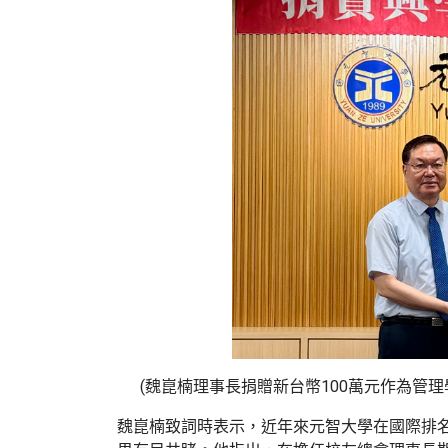
(魏崑楠理事長捐贈新台幣100萬元作為管
魏崑楠致詞時表示，近年來元智大學在國際排