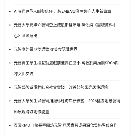
AI時代更重人脈與信任 元智EMBA畢業生迎向人生新篇章
元智大學跨媒介藝術登上威尼斯雙年展 陳依純《靈魂資料中
心》國際展出
元智應外暑期雙語營 從美食認識世界
元智資工學生攜互動遊戲前進興仁國小 寓教於樂推廣SDGs與
跨文化交流
元智藝設系課程結合社會實踐 改善弱勢家庭居住環境
元智大學師生以藝術描繪珍珠海岸新樣貌 2026桃園地景藝術
節展現跨域創作能量
泰國KMUTT校長率團訪元智 見證實習成果深化雙聯學位合作