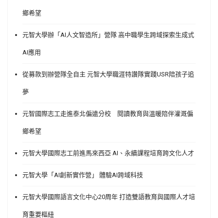
鄉希望
元智大學辦「AI人文智造所」營隊 高中職學生跨域探索生成式
AI應用
從募款到辦營隊全自主 元智大學職涯特讚隊實踐USR陪孩子追
夢
元智國際志工走進泰北偏遠分校 閱讀教育與溫暖陪伴灌溉偏
鄉希望
元智大學國際志工前進馬來西亞 AI、永續課程培育跨文化人才
元智大學「AI創新實作營」 體驗AI跨域科技
元智大學國際語言文化中心20周年 打造雙語教育與國際人才培
育重要樞紐