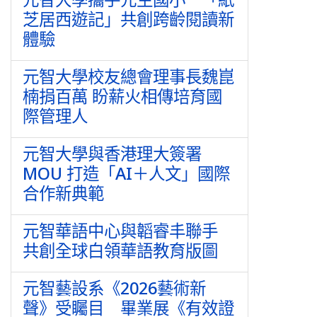
芝居西遊記」共創跨齡閱讀新
體驗
元智大學校友總會理事長魏崑
楠捐百萬 盼薪火相傳培育國
際管理人
元智大學與香港理大簽署
MOU 打造「AI＋人文」國際
合作新典範
元智華語中心與韜睿丰聯手
共創全球白領華語教育版圖
元智藝設系《2026藝術新
聲》受矚目 畢業展《有效證