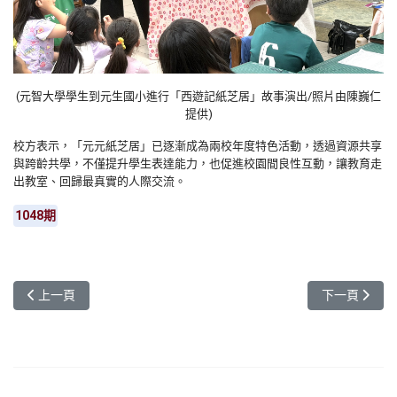
(元智大學學生到元生國小進行「西遊記紙芝居」故事演出
/照片由陳巍仁
提供)
校方表示，「元元紙芝居」已逐漸成為兩校年度特色活動，透過資源共享
與跨齡共學，不僅提升學生表達能力，也促進校園間良性互動，讓教育走
出教室、回歸最真實的人際交流。
1048期
上一篇文章: 元智華語中心與韜睿丰聯手 共創全球白領華語教育版圖
下一篇文章:
上一頁
下一頁