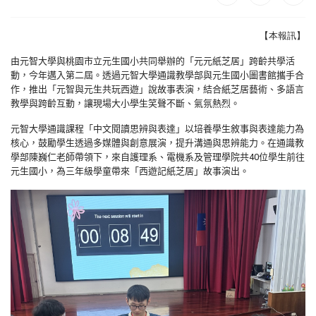
【本報訊】
由元智大學與桃園市立元生國小共同舉辦的「元元紙芝居」跨齡共學活
動，今年邁入第二屆。透過元智大學通識教學部與元生國小圖書館攜手合
作，推出「元智與元生共玩西遊」說故事表演，結合紙芝居藝術、多語言
教學與跨齡互動，讓現場大小學生笑聲不斷、氣氛熱烈。
元智大學通識課程「中文閱讀思辨與表達」以培養學生敘事與表達能力為
核心，鼓勵學生透過多媒體與創意展演，提升溝通與思辨能力。在通識教
學部陳巍仁老師帶領下，來自護理系、電機系及管理學院共
40
位學生前往
元生國小，為三年級學童帶來「西遊記紙芝居」故事演出。