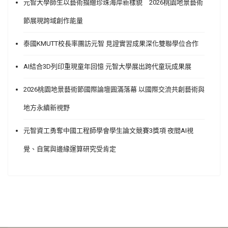
元智大學師生以藝術描繪珍珠海岸新樣貌 2026桃園地景藝術
節展現跨域創作能量
泰國KMUTT校長率團訪元智 見證實習成果深化雙聯學位合作
AI結合3D列印重現童年回憶 元智大學展出跨代童玩成果展
2026桃園地景藝術節國際論壇圓滿落幕 以國際交流共創藝術與
地方永續新視野
元智資工勇奪中國工程師學會學生論文競賽3獎項 夜間AI視
覺、自駕與邊緣運算研究受肯定