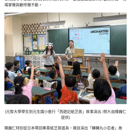
場掌聲與歡呼聲不斷。
(元智大學學生到元生國小進行「西遊記紙芝居」故事演出 /照片由陳巍仁
提供)
陳巍仁特別從日本帶回專業紙芝居道具，親自演出「轉轉丸小忍者」故