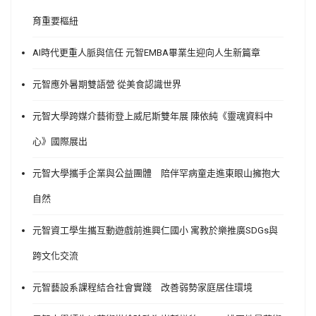
育重要樞紐
AI時代更重人脈與信任 元智EMBA畢業生迎向人生新篇章
元智應外暑期雙語營 從美食認識世界
元智大學跨媒介藝術登上威尼斯雙年展 陳依純《靈魂資料中
心》國際展出
元智大學攜手企業與公益團體 陪伴罕病童走進東眼山擁抱大
自然
元智資工學生攜互動遊戲前進興仁國小 寓教於樂推廣SDGs與
跨文化交流
元智藝設系課程結合社會實踐 改善弱勢家庭居住環境