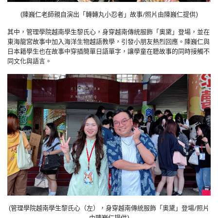
(陳巍仁老師親自演出「轉轉丸小忍者」故事/照片由陳巍仁提供)
其中，管理學院越南學生黎氏心，身穿越南傳統服飾「奧黛」登場，並在
東海龍宮故事中加入海洋生物越語教學，引發小朋友熱烈回應。陳巍仁與
日本籍學生也在故事中穿插簡單日語單字，讓學童在聽故事的同時接觸不
同文化與語言。
(
管理學院越南學生黎氏心（左），身穿越南傳統服飾「奧黛」登場/照片
由陳巍仁提供)