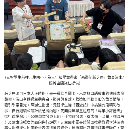
(元智學生前往元生國小，為三年級學童帶來「西遊記紙芝居」故事演出/
照片由陳巍仁提供)
紙芝居源自日本大正時期，是一種結合圖卡、木盒與口語敘事的傳統表演
藝術。演出者透過生動旁白、道具與音效，營造如同動畫般的故事情境，
吸引學童目光。陳巍仁指出，元智學生從《西遊記》中挑選九段精彩故
事，自行繪製並設計紙芝居內容，先向兩班學童組成的「專業小評審團」
進行首場演出。
60
位學童分成九組，手持評分表，從表情、音量、道具設
計及故事流暢度等面向進行評選。元生國小圖書館閱讀推動教師李詩涵也
事先指導學生如何欣賞表演與進行評分，最後選出冠軍與評審獎隊伍，現