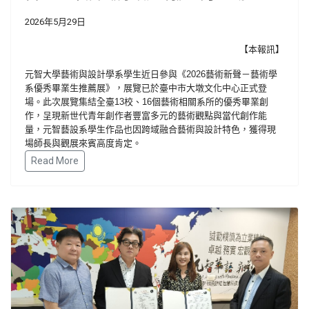
2026年5月29日
【本報訊】
元智大學藝術與設計學系學生近日參與《
2026
藝術新聲－藝術學
系優秀畢業生推薦展》，展覽已於臺中市大墩文化中心正式登
場。此次展覽集結全臺
13
校、
16
個藝術相關系所的優秀畢業創
作，呈現新世代青年創作者豐富多元的藝術觀點與當代創作能
量，元智藝設系學生作品也因跨域融合藝術與設計特色，獲得現
場師長與觀展來賓高度肯定。
Read More