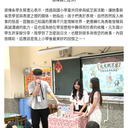
資傳系學生蔡書沁表示，透過與國小學童共同參與紙芝居活動，讓她重新
省思學習與表達之間的關係。她指出，孩子們勇於表現、自然而然投入故
事的態度，提醒自己知識的累積不只是理解世界，更應轉化為勇敢發聲與
真誠溝通的能力，這也成為她在學習歷程中難得而珍貴的收穫。元生國小
學生許家銨分享，我學到了怎麼說日文，也聽到很多孫悟空的故事，內容
很精彩，這應該是我上小學後最美好的回憶之一。