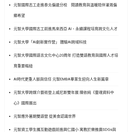
元智國際志工走進泰北偏遠分校 閱讀教育與溫暖陪伴灌溉偏
鄉希望
元智大學國際志工前進馬來西亞 AI、永續課程培育跨文化人才
元智大學「AI創新實作營」 體驗AI跨域科技
元智大學國際語言文化中心20周年 打造雙語教育與國際人才培
育重要樞紐
AI時代更重人脈與信任 元智EMBA畢業生迎向人生新篇章
元智大學跨媒介藝術登上威尼斯雙年展 陳依純《靈魂資料中
心》國際展出
元智應外暑期雙語營 從美食認識世界
元智資工學生攜互動遊戲前進興仁國小 寓教於樂推廣SDGs與