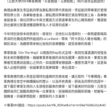
（元智大學2024畢業典禮「天星劃過，元夢起舵」/照片由李廷凱提供）
典禮由畢業生李廷凱同學及鄭耘喬同學代表致詞，李廷凱同學畢業於管理
學院學士班，為畢聯會會長；鄭耘喬同學畢業於資訊學院資工系，為畢聯
會副會長。兩位同學以中英文雙語方式表達畢業生的心聲與期許，雙語致
詞也展現元智重視雙語教學及人才培育的成果。
今年特別安排本校熱音社、錄音社、吉他社以及嘻研社，一群熱愛歌唱與
表演的社團成員們所組成的La La Band，帶來「阿卡貝拉人聲合唱團」的
精彩演出，為觀眾帶來無比愉悅的音樂體驗，感受音樂的奇蹟！
畢業歌曲《On The Way》以輕鬆的Rap形式呈現，歌詞充滿濃濃的徬徨及
對未來的種種想像，描繪畢業季象徵的未知及選擇。面對未來，畢業生猶
豫著究竟應該追隨心之所向，抑或選擇安穩道路。儘管充滿不安，這是每
個人必經的過程，祝福畢業生築夢踏實，勇往直前。
畢業典禮的煙火秀是這場特別盛典的完美收尾，讓元智的「今畢輝煌」畢
業典禮在夜空中絢爛繽紛的煙火，以及所有貴賓、師長及同學的見證中，
譜下屬於畢業生飛向人生旅程前最美的樂章，留下最美好的回憶。元智全
體師長同仁鼓勵與期許每一位畢業生，迎接眼前的挑戰和契機，把握每一
個機會，向著夢想起舵，展開新的人生篇章！
※畢業MV連結：https://youtu.be/YIk_RDKwtks?si=m54wTId4i0JGzA4O