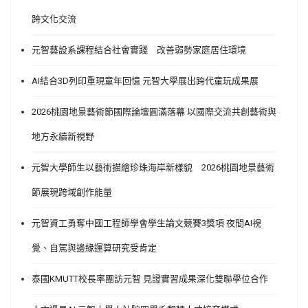
跨文化交流
元智藝設系課程結合社會實踐 改善弱勢家庭居住環境
AI結合3D列印重現童年回憶 元智大學展出跨代童玩成果展
2026桃園地景藝術節國際論壇圓滿落幕 以國際交流共創藝術與
地方永續新視野
元智大學師生以藝術描繪珍珠海岸新樣貌 2026桃園地景藝術
節展現跨域創作能量
元智資工勇奪中國工程師學會學生論文競賽3獎項 夜間AI視
覺、自駕與邊緣運算研究受肯定
泰國KMUTT校長率團訪元智 見證實習成果深化雙聯學位合作