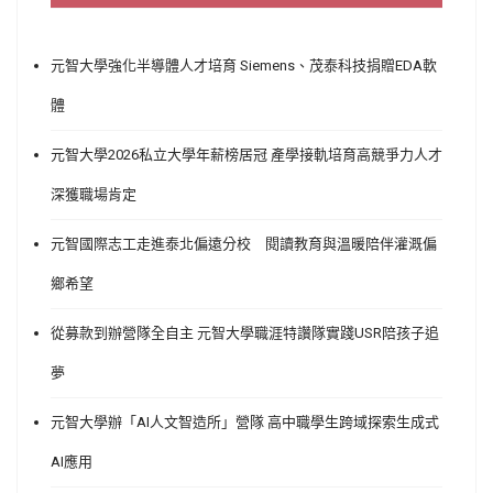
元智大學強化半導體人才培育 Siemens、茂泰科技捐贈EDA軟
體
元智大學2026私立大學年薪榜居冠 產學接軌培育高競爭力人才
深獲職場肯定
元智國際志工走進泰北偏遠分校 閱讀教育與溫暖陪伴灌溉偏
鄉希望
從募款到辦營隊全自主 元智大學職涯特讚隊實踐USR陪孩子追
夢
元智大學辦「AI人文智造所」營隊 高中職學生跨域探索生成式
AI應用