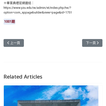
※畢業典禮官網連結：
https://www.yzu.edu.tw/admin/st/index.php/tw/?
option=com_sppagebuilder&view=page&id=1751
1001期
上一篇文章: 元智電子報記者 徵選計畫開跑囉！
下一篇文章: 哈
上一頁
下一頁
Related Articles