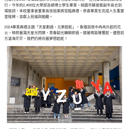
行。今年約2,400位大學部及碩博士學生畢業。桃園市蘇俊賓副市長也到
場致詞，本校董事會董事長徐旭東將蒞臨典禮，恭喜畢業生完成人生重要
里程碑，並獻上祝福與勉勵。
2024畢業典禮主題「天星劃過，元夢起舵」，象徵寂夜中冉冉升起的花
火，映照著滿天星光閃爍，青春韶光轉瞬即過。隨著鳴笛聲響起，儘管前
方滄海茫茫，我們仍將向著夢想起舵！