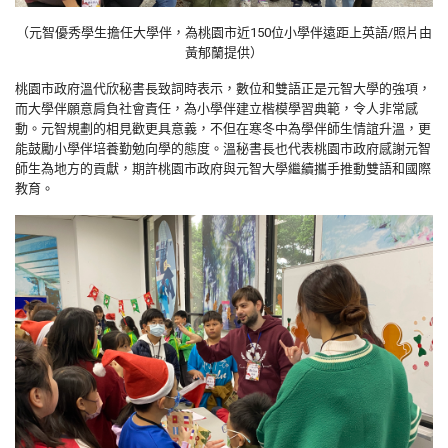
（元智優秀學生擔任大學伴，為桃園市近
150
位小學伴遠距上英語/照片由
黃郁蘭提供）
桃園市政府溫代欣秘書長致詞時表示，數位和雙語正是元智大學的強項，
而大學伴願意肩負社會責任，為小學伴建立楷模學習典範，令人非常感
動。元智規劃的相見歡更具意義，不但在寒冬中為學伴師生情誼升溫，更
能鼓勵小學伴培養勤勉向學的態度。溫秘書長也代表桃園市政府感謝元智
師生為地方的貢獻，期許桃園市政府與元智大學繼續攜手推動雙語和國際
教育。