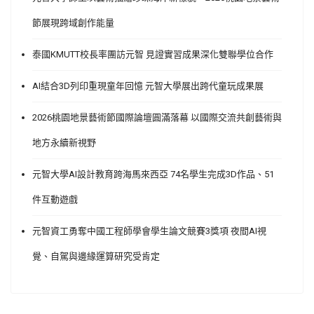
節展現跨域創作能量
泰國KMUTT校長率團訪元智 見證實習成果深化雙聯學位合作
AI結合3D列印重現童年回憶 元智大學展出跨代童玩成果展
2026桃園地景藝術節國際論壇圓滿落幕 以國際交流共創藝術與
地方永續新視野
元智大學AI設計教育跨海馬來西亞 74名學生完成3D作品、51
件互動遊戲
元智資工勇奪中國工程師學會學生論文競賽3獎項 夜間AI視
覺、自駕與邊緣運算研究受肯定