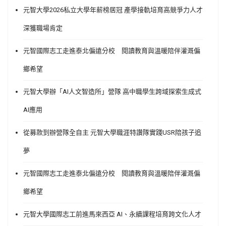
元智大學2026私立大學年薪榜居冠 產學接軌培育高競爭力人才
深獲職場肯定
元智國際志工走進泰北偏遠分校 閱讀教育與溫暖陪伴灌溉偏
鄉希望
元智大學辦「AI人文智造所」營隊 高中職學生跨域探索生成式
AI應用
從募款到辦營隊全自主 元智大學職涯特讚隊實踐USR陪孩子追
夢
元智國際志工走進泰北偏遠分校 閱讀教育與溫暖陪伴灌溉偏
鄉希望
元智大學國際志工前進馬來西亞 AI、永續課程培育跨文化人才