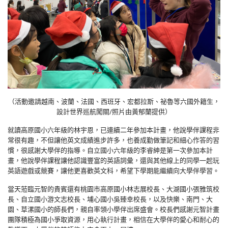
（活動邀請越南、波蘭、法國、西班牙、宏都拉斯、祕魯等六國外籍生，
設計世界巡航闖關/照片由黃郁蘭提供）
就讀高原國小六年級的林宇恩，已連續二年參加本計畫，他說學伴課程非
常很有趣，不但讓他英文成績進步許多，也養成勤做筆記和細心作答的習
慣，很感謝大學伴的指導。自立國小六年級的李睿紳是第一次參加本計
畫，他說學伴課程讓他認識豐富的英語詞彙，還與其他線上的同學一起玩
英語遊戲或競賽，讓他更喜歡英文科，希望下學期能繼續向大學伴學習。
當天蒞臨元智的貴賓還有桃園市高原國小林志展校長、大湖國小張雅筑校
長、自立國小游文志校長、埔心國小吳臻幸校長，以及快樂、南門、大
園、草漯國小的師長們，親自率領小學伴出席盛會。校長們感謝元智計畫
團隊積極為國小爭取資源，用心執行計畫，相信在大學伴的愛心和耐心的