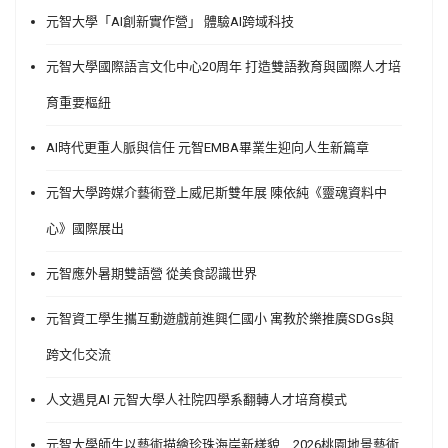
元智大學「AI創新實作營」 體驗AI跨域科技
元智大學國際語言文化中心20周年 打造雙語教育與國際人才培
育重要樞紐
AI時代更重人脈與信任 元智EMBA畢業生迎向人生新篇章
元智大學跨媒介藝術登上威尼斯雙年展 陳依純《靈魂資料中
心》國際展出
元智應外暑期雙語營 從美食認識世界
元智資工學生攜互動遊戲前進興仁國小 寓教於樂推廣SDGs與
跨文化交流
人文遇見AI 元智大學人社院四學系翻轉人才培育模式
元智大學師生以藝術描繪珍珠海岸新樣貌 2026桃園地景藝術