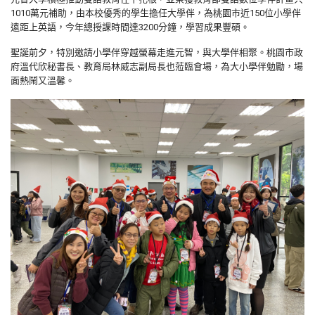
1010
萬元補助，由本校優秀的學生擔任大學伴，為桃園市近
150
位小學伴
遠距上英語，今年總授課時間達
3200
分鐘，學習成果豐碩。
聖誕前夕，特別邀請小學伴穿越螢幕走進元智，與大學伴相聚。桃園市政
府溫代欣秘書長、教育局林威志副局長也蒞臨會場，為大小學伴勉勵，場
面熱鬧又溫馨。