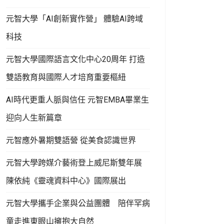
元智大學「AI創新實作營」 體驗AI跨域
科技
元智大學國際語言文化中心20周年 打造
雙語教育與國際人才培育重要樞紐
AI時代更重人脈與信任 元智EMBA畢業生
迎向人生新篇章
元智應外暑期雙語營 從美食認識世界
元智大學跨媒介藝術登上威尼斯雙年展
陳依純《靈魂資料中心》國際展出
元智大學攜手企業與公益團體 陪伴罕病
童走進東眼山擁抱大自然