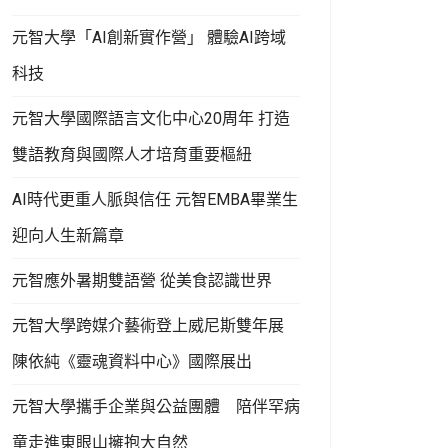
元智大學「AI創新實作營」 體驗AI跨域
科技
元智大學國際語言文化中心20周年 打造
雙語教育與國際人才培育重要樞紐
AI時代更重人脈與信任 元智EMBA畢業生
迎向人生新篇章
元智應外暑期雙語營 從美食認識世界
元智大學跨媒介藝術登上威尼斯雙年展
陳依純《靈魂資料中心》國際展出
元智大學攜手企業與公益團體 陪伴罕病
童走進東眼山擁抱大自然