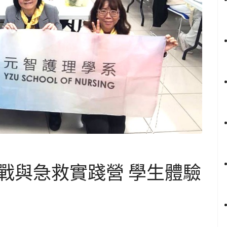
戰與急救實踐營 學生體驗