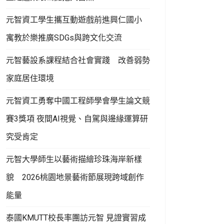
元智資工學生攜互動遊戲前進興仁國小
寓教於樂推廣SDGs與跨文化交流
元智藝設系課程結合社會實踐 改善弱勢
家庭居住環境
元智資工勇奪中國工程師學會學生論文競
賽3獎項 夜間AI視覺、自駕與邊緣運算研
究受肯定
元智大學師生以藝術描繪珍珠海岸新樣
貌 2026桃園地景藝術節展現跨域創作
能量
泰國KMUTT校長率團訪元智 見證實習成