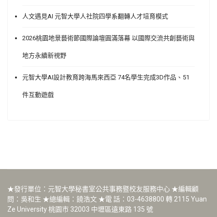
人文遇見AI 元智大學人社院四學系翻轉人才培育模式
2026桃園地景藝術節國際論壇圓滿落幕 以國際交流共創藝術與
地方永續新視野
元智大學AI設計教育跨海馬來西亞 74名學生完成3D作品、51
件互動遊戲
★發行單位：元智大學秘書室公共事務暨校友服務中心 ★編輯顧
問：吳和生 ★總編輯：饒浩文 ★電 話：03-4638800 轉 2115 Yuan
Ze University 桃園市 32003 中壢區遠東路 135 號