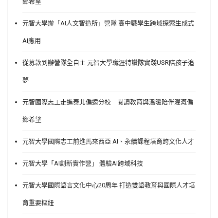
鄉希望
元智大學辦「AI人文智造所」營隊 高中職學生跨域探索生成式
AI應用
從募款到辦營隊全自主 元智大學職涯特讚隊實踐USR陪孩子追
夢
元智國際志工走進泰北偏遠分校 閱讀教育與溫暖陪伴灌溉偏
鄉希望
元智大學國際志工前進馬來西亞 AI、永續課程培育跨文化人才
元智大學「AI創新實作營」 體驗AI跨域科技
元智大學國際語言文化中心20周年 打造雙語教育與國際人才培
育重要樞紐