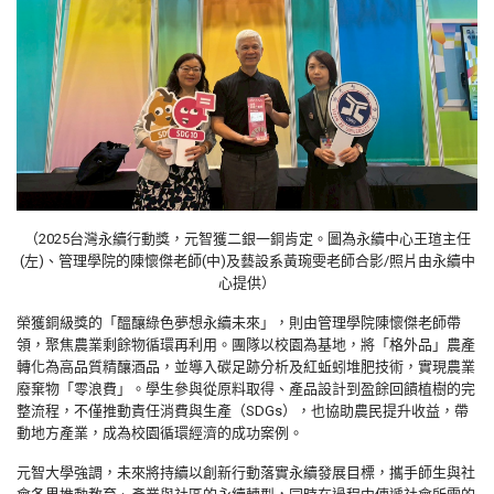
（2025台灣永續行動獎，元智獲二銀一銅肯定。圖為永續中心王瑄主任
(左)、管理學院的陳懷傑老師(中)及藝設系黃琬雯老師合影/照片由永續中
心提供）
榮獲銅級獎的「醞釀綠色夢想永續未來」，則由管理學院陳懷傑老師帶
領，聚焦農業剩餘物循環再利用。團隊以校園為基地，將「格外品」農產
轉化為高品質精釀酒品，並導入碳足跡分析及紅蚯蚓堆肥技術，實現農業
廢棄物「零浪費」。學生參與從原料取得、產品設計到盈餘回饋植樹的完
整流程，不僅推動責任消費與生產（SDGs），也協助農民提升收益，帶
動地方產業，成為校園循環經濟的成功案例。
元智大學強調，未來將持續以創新行動落實永續發展目標，攜手師生與社