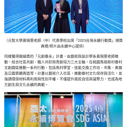
（元智大學黃琬雯老師（中）代表學校出席「2025台灣永續行動獎」頒獎
典禮/照片由永續中心提供）
同樣獲得銀級獎的「元創眷永」計畫，由藝術與設計學系黃琬雯老師推
動，結合社區共創、職人共好與青創培力三大主軸，在桃園馬祖新村眷村
文創園區推動一系列行動，包括馬村學堂、技能交換工作坊、市集、美展
及公園景觀再造等。計畫以藝術介入社區，推動眷村文化保存與活化，並
強調環保材料再利用與性別平權，不僅提升居民自信與凝聚力，也成為地
方創生與文化永續的典範。