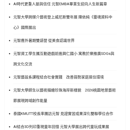
AI時代更重人脈與信任 元智EMBA畢業生迎向人生新篇章
元智大學跨媒介藝術登上威尼斯雙年展 陳依純《靈魂資料中
心》國際展出
元智應外暑期雙語營 從美食認識世界
元智資工學生攜互動遊戲前進興仁國小 寓教於樂推廣SDGs與
跨文化交流
元智藝設系課程結合社會實踐 改善弱勢家庭居住環境
元智大學師生以藝術描繪珍珠海岸新樣貌 2026桃園地景藝術
節展現跨域創作能量
泰國KMUTT校長率團訪元智 見證實習成果深化雙聯學位合作
AI結合3D列印重現童年回憶 元智大學展出跨代童玩成果展