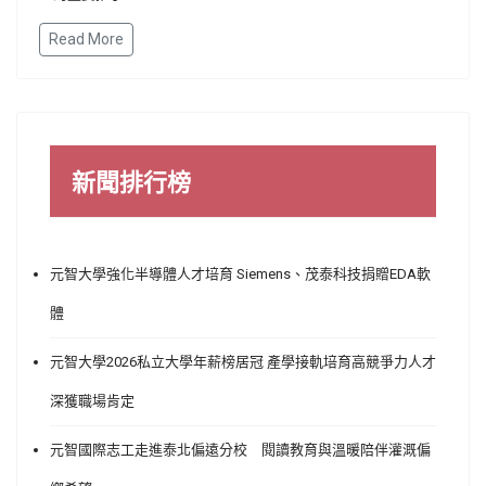
Read More
新聞排行榜
元智大學強化半導體人才培育 Siemens、茂泰科技捐贈EDA軟
體
元智大學2026私立大學年薪榜居冠 產學接軌培育高競爭力人才
深獲職場肯定
元智國際志工走進泰北偏遠分校 閱讀教育與溫暖陪伴灌溉偏