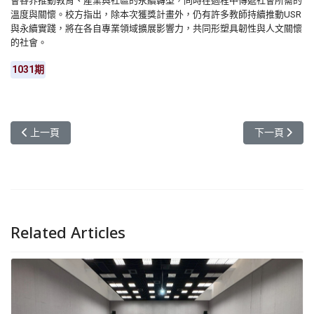
會各界推動教育、產業與社區的永續轉型，同時在過程中傳遞社會所需的
溫度與關懷。校方指出，除本次獲獎計畫外，仍有許多教師持續推動USR
與永續實踐，將在各自專業領域擴展影響力，共同形塑具韌性與人文關懷
的社會。
1031期
上一篇文章: 元智國際志工分享會 經驗傳承強調「在地需求為核心」
下一篇文章:
上一頁
下一頁
Related Articles