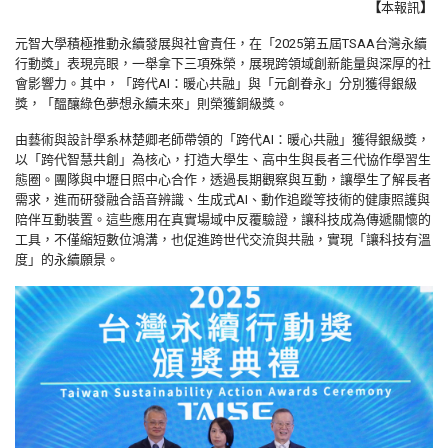
【
本報訊
】
元智大學積極推動永續發展與社會責任，在「2025第五屆TSAA台灣永續
行動獎」表現亮眼，一舉拿下三項殊榮，展現跨領域創新能量與深厚的社
會影響力。其中，「跨代AI：暖心共融」與「元創眷永」分別獲得銀級
獎，「醞釀綠色夢想永續未來」則榮獲銅級獎。
由藝術與設計學系林楚卿老師帶領的「跨代AI：暖心共融」獲得銀級獎，
以「跨代智慧共創」為核心，打造大學生、高中生與長者三代協作學習生
態圈。團隊與中壢日照中心合作，透過長期觀察與互動，讓學生了解長者
需求，進而研發融合語音辨識、生成式AI、動作追蹤等技術的健康照護與
陪伴互動裝置。這些應用在真實場域中反覆驗證，讓科技成為傳遞關懷的
工具，不僅縮短數位鴻溝，也促進跨世代交流與共融，實現「讓科技有溫
度」的永續願景。