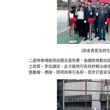
(與會貴賓及師
二處停車場啟用初期全面免費，後續將規劃加
之政策。李伯謙說，此次啟用可有效紓解尖峰
進動線、標線、照明與導引系統，逐步打造安