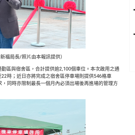
新福局長/照片由本報訊提供）
通勤區與宿舍區，合計提供逾
2,100
個車位。本次啟用之通
至
22
時；近日亦將完成之宿舍區停車場則提供
546
格車
求，同時亦限制最長一個月內必須出場後再進場的管理方