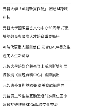
元智大學「AI創新實作營」 體驗AI跨域
科技
元智大學國際語言文化中心20周年 打造
雙語教育與國際人才培育重要樞紐
AI時代更重人脈與信任 元智EMBA畢業生
迎向人生新篇章
元智大學跨媒介藝術登上威尼斯雙年展
陳依純《靈魂資料中心》國際展出
元智應外暑期雙語營 從美食認識世界
元智資工學生攜互動遊戲前進興仁國小
寓教於樂推廣SDGs與跨文化交流