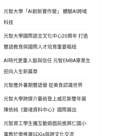
元智大學「AI創新實作營」 體驗AI跨域
科技
元智大學國際語言文化中心20周年 打造
雙語教育與國際人才培育重要樞紐
AI時代更重人脈與信任 元智EMBA畢業生
迎向人生新篇章
元智應外暑期雙語營 從美食認識世界
元智大學跨媒介藝術登上威尼斯雙年展
陳依純《靈魂資料中心》國際展出
元智資工學生攜互動遊戲前進興仁國小
寓教於樂推廣SDGs與跨文化交流