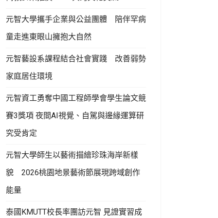
元智大學攜手企業與公益團體 陪伴罕病
童走進東眼山擁抱大自然
元智藝設系課程結合社會實踐 改善弱勢
家庭居住環境
元智資工勇奪中國工程師學會學生論文競
賽3獎項 夜間AI視覺、自駕與邊緣運算研
究受肯定
元智大學師生以藝術描繪珍珠海岸新樣
貌 2026桃園地景藝術節展現跨域創作
能量
泰國KMUTT校長率團訪元智 見證實習成