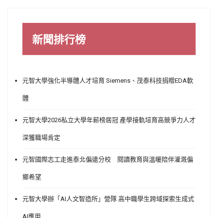
新聞排行榜
元智大學強化半導體人才培育 Siemens、茂泰科技捐贈EDA軟
體
元智大學2026私立大學年薪榜居冠 產學接軌培育高競爭力人才
深獲職場肯定
元智國際志工走進泰北偏遠分校 閱讀教育與溫暖陪伴灌溉偏
鄉希望
元智大學辦「AI人文智造所」營隊 高中職學生跨域探索生成式
AI應用