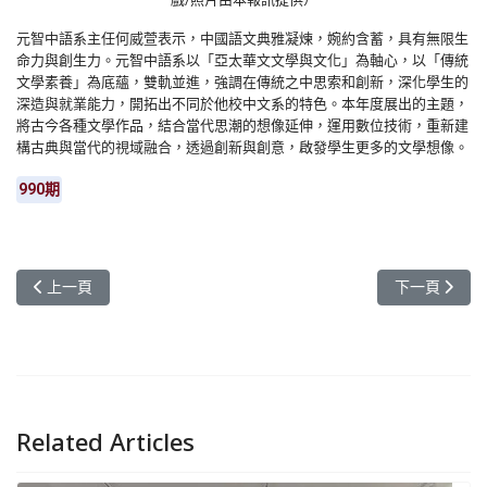
元智中語系主任何威萱表示，中國語文典雅凝煉，婉約含蓄，具有無限生
命力與創生力。元智中語系以「亞太華文文學與文化」為軸心，以「傳統
文學素養」為底蘊，雙軌並進，強調在傳統之中思索和創新，深化學生的
深造與就業能力，開拓出不同於他校中文系的特色。本年度展出的主題，
將古今各種文學作品，結合當代思潮的想像延伸，運用數位技術，重新建
構古典與當代的視域融合，透過創新與創意，啟發學生更多的文學想像。
990期
上一篇文章: 元智管理學院勇奪第13屆「全國大專校院倫理個案分
下一篇文章:
上一頁
下一頁
Related Articles