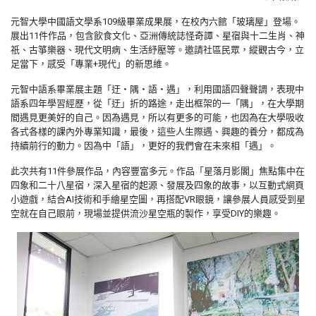
元智大學中國語文學系109級畢業成果展，在校內六館「玻璃屋」登場。
展出11件作品，包含飲食文化、亞洲傳統誌怪奇譚、星宿與十二生肖、神
祇、古箏樂器、現代文明病、生活紓壓等。邀請社區民眾，縱觀古今，立
足當下，感受「專業+現代」的新思維。
元智中語系畢業展主題「迂‧隅‧語‧遇」，利用國語四聲聲調，表現中
語系四年學習經歷，從「迂」折的路途，走出框架的一「隅」，在大學期
間遇見更美好的自己。因為遇見，所以有更多的可能，也因為在大學吸收
各式各樣的課內外專業知識，最後，這些人生際遇、興趣的養分，都成為
持續前行的動力。因為中「語」，更好的我們會在未來相「遇」。
此次共有11件參展作品，內容豐富多元。作品「星落月影閣」焦點集中在
四象和二十八星宿，深入星宿的起源、發展及四象的故事，以互動式網頁
小遊戲，結合AI技術和手繪星空圖，再搭配VR眼鏡，讓參展人員感受到星
空就在自己眼前，現場並提供流沙星空瓶的製作，享受DIY的樂趣。