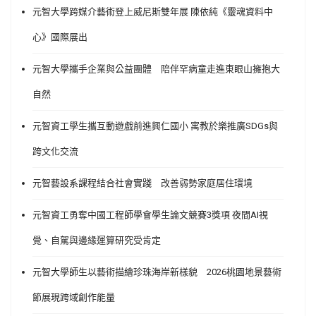
元智大學跨媒介藝術登上威尼斯雙年展 陳依純《靈魂資料中
心》國際展出
元智大學攜手企業與公益團體 陪伴罕病童走進東眼山擁抱大
自然
元智資工學生攜互動遊戲前進興仁國小 寓教於樂推廣SDGs與
跨文化交流
元智藝設系課程結合社會實踐 改善弱勢家庭居住環境
元智資工勇奪中國工程師學會學生論文競賽3獎項 夜間AI視
覺、自駕與邊緣運算研究受肯定
元智大學師生以藝術描繪珍珠海岸新樣貌 2026桃園地景藝術
節展現跨域創作能量