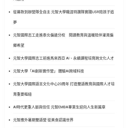
從募款到辦營隊全自主 元智大學職涯特讚隊實踐USR陪孩子追
夢
元智國際志工走進泰北偏遠分校 閱讀教育與溫暖陪伴灌溉偏
鄉希望
元智大學國際志工前進馬來西亞 AI、永續課程培育跨文化人才
元智大學「AI創新實作營」 體驗AI跨域科技
元智大學國際語言文化中心20周年 打造雙語教育與國際人才培
育重要樞紐
AI時代更重人脈與信任 元智EMBA畢業生迎向人生新篇章
元智應外暑期雙語營 從美食認識世界