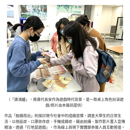
（「唐鴻臚」，將唐代長安作為遊戲時代背景，是一款桌上角色扮演遊
戲/照片由本報訊提供）
作品「脫癮而出」則探討現今社會中的成癮習慣，調查大學生的日常生
活，以拖延症、口罩依存症、手機成癮症，藉由拍攝、製作影片置入宣傳
精油，透過「打地鼠遊戲」，作為線上與現下實體跟參展人員互動管道。