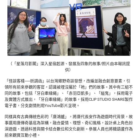
（「星落月影閣」深入星宿起源、發展及四象的故事/照片由本報訊提
供）
「怪談客棧──妖請函」以台灣鄉野奇談發想，改編並融合創意要素，引
領所有前來參觀的客官，認識被埋沒屬於「祂」們的故事。其中有三組不
同的故事，包括「牙白牽緣繩」、「赤羽亞凱多」、「縊鬼」，採用電子
及實體方式展出，「牙白牽緣繩」的故事，採用CLIP STUDIO SHARE製作
電子書，分支劇情則用YouTube影片呈現。
同樣具有古典傳統色彩的「唐鴻臚」，將唐代長安作為遊戲時代背景，故
事選用唐傳奇基底為架構，融合愛情、理想、奇幻風格，設計桌上角色扮
演遊戲，透過科普與關卡結合數位和文化創新。參展人員也將糖葫蘆作為
前來觀賞互動小禮。