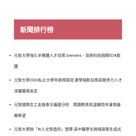
新聞排行榜
元智大學強化半導體人才培育 Siemens、茂泰科技捐贈EDA軟
體
元智大學2026私立大學年薪榜居冠 產學接軌培育高競爭力人才
深獲職場肯定
元智國際志工走進泰北偏遠分校 閱讀教育與溫暖陪伴灌溉偏
鄉希望
元智大學辦「AI人文智造所」營隊 高中職學生跨域探索生成式