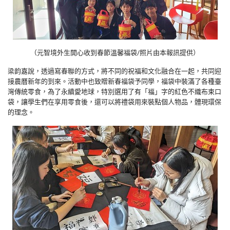
（元智境外生開心收到春節溫馨福袋/照片由本報訊提供）
梁韵嘉說，透過寫春聯的方式，將不同的祝福和文化融合在一起，共同迎
接農曆新年的到來。活動中也致贈新春福袋予同學，福袋中裝滿了各種臺
灣傳統零食，為了永續愛地球，特別選用了有「福」字的紅色不織布束口
袋，讓學生們在享用零食後，還可以將禮袋用來裝點個人物品，體現環保
的理念。