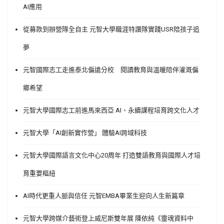
AI應用
從募款到辦營隊全自主 元智大學職涯特讚隊實踐USR陪孩子追
夢
元智國際志工走進泰北偏遠分校 閱讀教育與溫暖陪伴灌溉偏
鄉希望
元智大學國際志工前進馬來西亞 AI、永續課程培育跨文化人才
元智大學「AI創新實作營」 體驗AI跨域科技
元智大學國際語言文化中心20周年 打造雙語教育與國際人才培
育重要樞紐
AI時代更重人脈與信任 元智EMBA畢業生迎向人生新篇章
元智大學跨媒介藝術登上威尼斯雙年展 陳依純《靈魂資料中