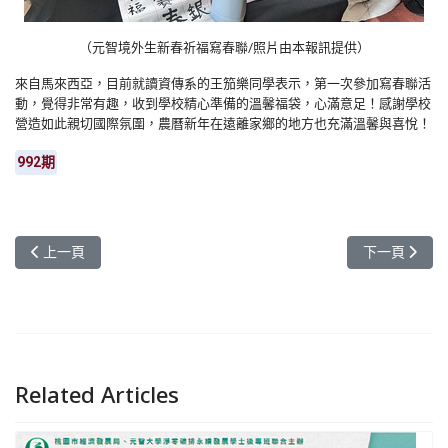
（元智境外生新春祈福寫春聯/照片由本報訊提供）
來自馬來西亞，目前就讀資傳系的王笳樂同學表示，第一次參加寫春聯活
動，覺得非常有趣，收到學校精心準備的溫馨福袋，心滿意足！感謝學校
營造如此親切國際氛圍，農曆新年在遠離家鄉的地方也充滿溫馨與喜悅！
992期
上一篇文章: 元智工程學院舉辦教職同仁期末茶會
下一篇文章:
上一頁
下一頁
Related Articles