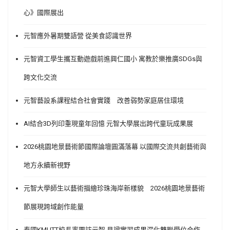
心》國際展出
元智應外暑期雙語營 從美食認識世界
元智資工學生攜互動遊戲前進興仁國小 寓教於樂推廣SDGs與
跨文化交流
元智藝設系課程結合社會實踐 改善弱勢家庭居住環境
AI結合3D列印重現童年回憶 元智大學展出跨代童玩成果展
2026桃園地景藝術節國際論壇圓滿落幕 以國際交流共創藝術與
地方永續新視野
元智大學師生以藝術描繪珍珠海岸新樣貌 2026桃園地景藝術
節展現跨域創作能量
泰國KMUTT校長率團訪元智 見證實習成果深化雙聯學位合作