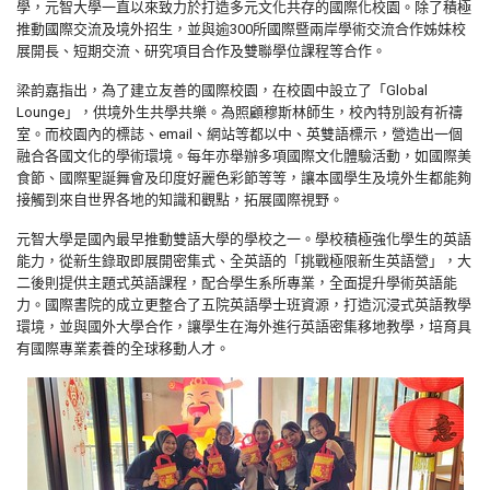
學，元智大學一直以來致力於打造多元文化共存的國際化校園。除了積極
推動國際交流及境外招生，並與逾300所國際暨兩岸學術交流合作姊妹校
展開長、短期交流、研究項目合作及雙聯學位課程等合作。
梁韵嘉指出，為了建立友善的國際校園，在校園中設立了「Global
Lounge」，供境外生共學共樂。為照顧穆斯林師生，校內特別設有祈禱
室。而校園內的標誌、email、網站等都以中、英雙語標示，營造出一個
融合各國文化的學術環境。每年亦舉辦多項國際文化體驗活動，如國際美
食節、國際聖誕舞會及印度好麗色彩節等等，讓本國學生及境外生都能夠
接觸到來自世界各地的知識和觀點，拓展國際視野。
元智大學是國內最早推動雙語大學的學校之一。學校積極強化學生的英語
能力，從新生錄取即展開密集式、全英語的「挑戰極限新生英語營」，大
二後則提供主題式英語課程，配合學生系所專業，全面提升學術英語能
力。國際書院的成立更整合了五院英語學士班資源，打造沉浸式英語教學
環境，並與國外大學合作，讓學生在海外進行英語密集移地教學，培育具
有國際專業素養的全球移動人才。