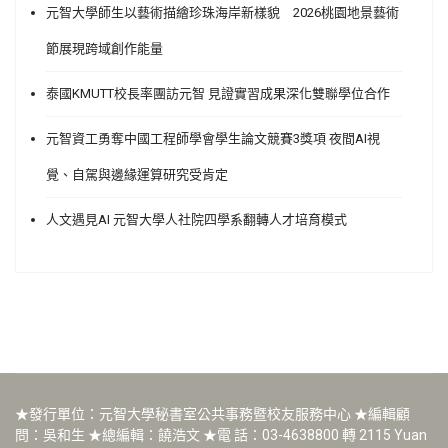
元智大學師生以藝術描繪珍珠海岸新樣貌 2026桃園地景藝術
節展現跨域創作能量
泰國KMUTT校長率團訪元智 見證實習成果深化雙聯學位合作
元智資工勇奪中國工程師學會學生論文競賽3獎項 夜間AI視
覺、自駕與邊緣運算研究受肯定
人文遇見AI 元智大學人社院四學系翻轉人才培育模式
★發行單位：元智大學秘書室公共事務暨校友服務中心 ★編輯顧
問：吳和生 ★總編輯：饒浩文 ★電 話：03-4638800 轉 2115 Yuan