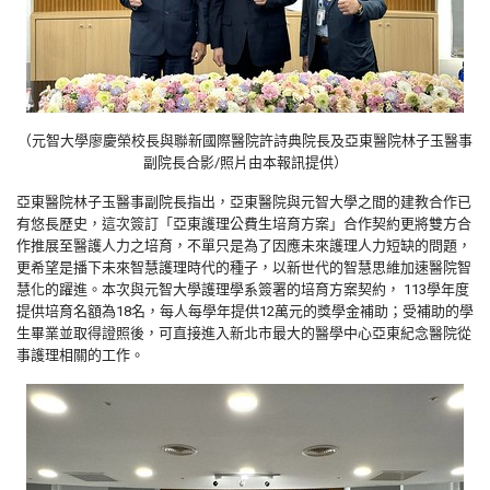
（元智大學廖慶榮校長與聯新國際醫院許詩典院長及亞東醫院林子玉醫事
副院長合影/照片由本報訊提供）
亞東醫院林子玉醫事副院長指出，亞東醫院與元智大學之間的建教合作已
有悠長歷史，這次簽訂「亞東護理公費生培育方案」合作契約更將雙方合
作推展至醫護人力之培育，不單只是為了因應未來護理人力短缺的問題，
更希望是播下未來智慧護理時代的種子，以新世代的智慧思維加速醫院智
慧化的躍進。本次與元智大學護理學系簽署的培育方案契約， 113學年度
提供培育名額為18名，每人每學年提供12萬元的獎學金補助；受補助的學
生畢業並取得證照後，可直接進入新北市最大的醫學中心亞東紀念醫院從
事護理相關的工作。