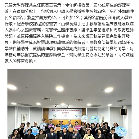
元智大學護理系主任蘇英華表示，今年起招收第一屆45位新生的護理學
系，在員額分配上，包括個人申請入學管道招生名額28名，另可外加原住
民名額2名；繁星推薦方式6名，可外加1名；其餘名額是分科考試入學來
錄取。配合學校課程實習需求，由學長姐手把手教導護理臨床技能及以病
人為中心之臨床實務，充實學生臨床智能，讓學生畢業後順利考取護理師
證照，並直接保障進入醫院工作機會，為未來護理執業建構完整生涯發
展，期許學生成為智慧護理照護領域的領航者。除教育部每學年3萬5仟元
學雜費補助外，就讀護理學系同學學期成績達到醫院制定門檻的同學，每
年皆可申請醫院提供的豐厚助學金，幫助學生安心專注於學習，同時減輕
家人的經濟負擔。