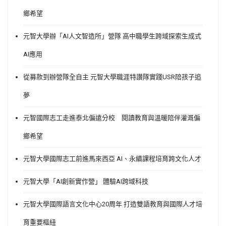
鄉希望
元智大學辦「AI人文智造所」營隊 高中職學生跨域探索生成式
AI應用
從募款到辦營隊全自主 元智大學職涯特讚隊實踐USR陪孩子追
夢
元智國際志工走進泰北偏遠分校 閱讀教育與溫暖陪伴灌溉偏
鄉希望
元智大學國際志工前進馬來西亞 AI、永續課程培育跨文化人才
元智大學「AI創新實作營」 體驗AI跨域科技
元智大學國際語言文化中心20周年 打造雙語教育與國際人才培
育重要樞紐