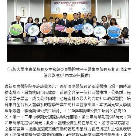
（元智大學廖慶榮校長及主管與亞東醫院林子玉醫事副院長及相關出席主
管合影/照片由本報訊提供）
聯新國際醫院院長許詩典表示，聯新國際醫院跨足兩岸醫療市場，同時深
耕南桃園，肩負桃園市民健康，首創全台第一個社區醫療群、公衛群，是
莘莘學子學習、成長最佳園地，也是南桃園最大的高端社區教學醫院，培
育來自全台各大醫學系的醫學畢業生的社區醫療訓練。本次與元智大學護
理系簽署「聯新護理公費生培育」，113學年護理公費生培育名額為10
名，第一、二年每學期分別提供6萬元補助，第三年每學期提供8萬元、第
四年每學期提供9萬元；此外，護理公費生於在學期間，如取得甲方認可
之相關證照、技能檢定或其他有助於護理專業能力養成與提升之優異表現
者，提供最高新台幣2萬元的補助，4年將提供最高60萬元獎助學金，各學