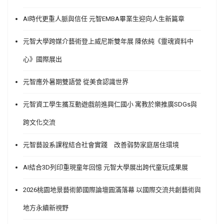
AI時代更重人脈與信任 元智EMBA畢業生迎向人生新篇章
元智大學跨媒介藝術登上威尼斯雙年展 陳依純《靈魂資料中
心》國際展出
元智應外暑期雙語營 從美食認識世界
元智資工學生攜互動遊戲前進興仁國小 寓教於樂推廣SDGs與
跨文化交流
元智藝設系課程結合社會實踐 改善弱勢家庭居住環境
AI結合3D列印重現童年回憶 元智大學展出跨代童玩成果展
2026桃園地景藝術節國際論壇圓滿落幕 以國際交流共創藝術與
地方永續新視野