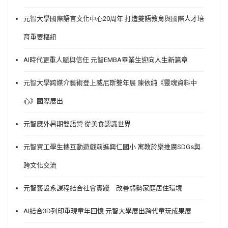
元智大學國際語言文化中心20周年 打造雙語教育與國際人才培
育重要樞紐
AI時代更重人脈與信任 元智EMBA畢業生迎向人生新篇章
元智大學跨媒介藝術登上威尼斯雙年展 陳依純《靈魂資料中
心》國際展出
元智應外暑期雙語營 從美食認識世界
元智資工學生攜互動遊戲前進興仁國小 寓教於樂推廣SDGs與
跨文化交流
元智藝設系課程結合社會實踐 改善弱勢家庭居住環境
AI結合3D列印重現童年回憶 元智大學展出跨代童玩成果展