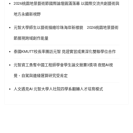
2026桃園地景藝術節國際論壇圓滿落幕 以國際交流共創藝術與
地方永續新視野
元智大學師生以藝術描繪珍珠海岸新樣貌 2026桃園地景藝術
節展現跨域創作能量
泰國KMUTT校長率團訪元智 見證實習成果深化雙聯學位合作
元智資工勇奪中國工程師學會學生論文競賽3獎項 夜間AI視
覺、自駕與邊緣運算研究受肯定
人文遇見AI 元智大學人社院四學系翻轉人才培育模式