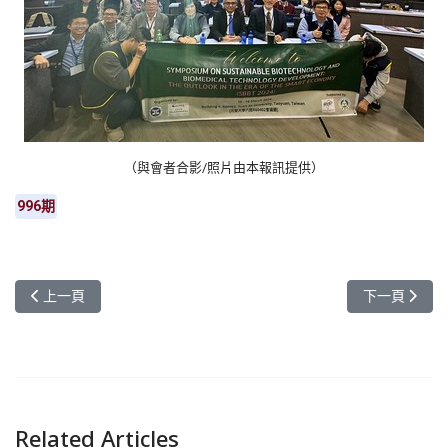
（與會者合影/照片由本報訊提供）
996期
上一篇文章: 元智大學教學新策略 EMI雙語計畫菁英聯盟大會師
下一篇文章:
上一頁
下一頁
Related Articles