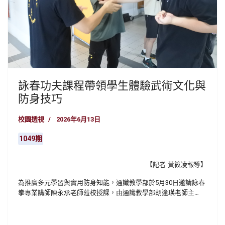
詠春功夫課程帶領學生體驗武術文化與
防身技巧
校園透視
2026年6月13日
1049期
【記者
黃筱凌報導
】
為推廣多元學習與實用防身知能，通識教學部於
5
月
30
日邀請詠春
拳專業講師陳永承老師蒞校授課，由通識教學部胡逢瑛老師主
持，帶領師生透過理論講解與實作體驗，深入認識詠春拳的武術
精神與實際應用。