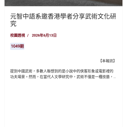
元智中語系邀香港學者分享武術文化研
究
校園透視
2026年6月13日
1049期
【本報訊】
提到中國武術，多數人聯想到的是小說中的俠客形象或電影裡的
功夫場景。然而，在當代人文學研究中，武術不僅是一種技藝，
更是觀察文化傳承、社會變遷與跨地域交流的重要窗口。元智大
學中國語文學系近日邀請香港理工大學中國歷史及文化學系教授
劉繼堯蒞校演講，以「武術項目的申請與探索——東江周家螳螂
拳」為題，帶領師生從武術出發，探索文化研究的多元面向。