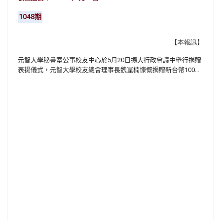
1048期
【本報訊】
元智大學秘書室公事校友中心於5月20日擴大行政會議中舉行捐贈
表揚儀式，元智大學校友總會理事長魏崑楠慷慨捐贈新台幣100萬
元作為管理學院院務發展基金，以實際行動支持母校發展與人才
培育，展現校友回饋母校、薪火相傳的深厚情誼。