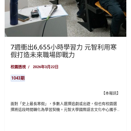
7週衝出6,655小時學習力 元智利用寒
假打造未來職場即戰力
校園透視
2026年3月22日
1043期
【本報訊】
面對「史上最長寒假」，多數人選擇追劇或出遊，但也有校園選
擇將這段時間轉化為學習契機。元智大學國際語言文化中心攜手
線上學習平台Hahow for Campus及隆中向上教育基金會《怪咖計
畫》，共同推出「就業力升級任務 START」自主學習競賽，在短
短7週內掀起一股校園學習熱潮。