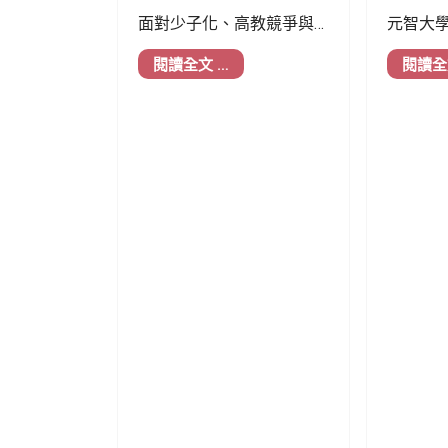
元智大學
面對少子化、高教競爭與
級國企
人工智慧快速發展所帶來
閱讀全文 …
閱讀全
母校，
的結構性挑戰，元智大學
教育、
於
1
月
13
日舉行「
114
學年
視、音
度第二次主管共識營」，
的多元
以「少子化挑戰下的韌性
以自身
大學—
AI
、永續、國際
必一開
化」為主題，邀集校內
是在持
一、二級主管與校外高教
成。
領導者齊聚一堂，透過十
場專題分享與深度交流，
凝聚校務發展共識，勾勒
元智大學未來發展藍圖。