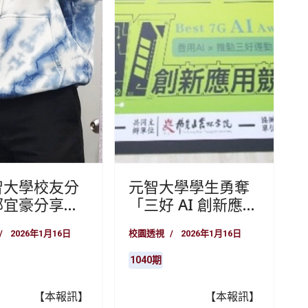
智大學校友分
元智大學學生勇奪
鄭宜豪分享多
「三好 AI 創新應用
涯經驗：從迷
競賽」佳作殊榮
2026年1月16日
校園透視
2026年1月16日
春到地方創生
命軸線
1040期
【本報訊】
【本報訊】