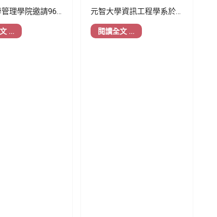
管理學院邀請96
元智大學資訊工程學系於
系校友鄭宜豪回到
「三好 AI 創新應用競賽」
文 …
閱讀全文 …
與學弟妹分享他從
中表現亮眼，共有兩組學
旅行、農產、影
生團隊榮獲佳作，展現學
樂產業到地方創生
生在人工智慧創新應用、
職涯歷程。鄭宜豪
跨域整合及實務導向學習
經驗指出，職涯不
上的卓越實力。獲獎作品
始就完全確定，而
分別為「童語拾光—iPABan
續探索中逐步形
用愛陪伴的幼兒互動學習
伴讀機器人」與「麻吉哩
底隊—基於邊緣運算的全天
候交通標誌辨識系統」，
充分展現 AI 技術回應社會
需求、解決實際問題的多
元可能。