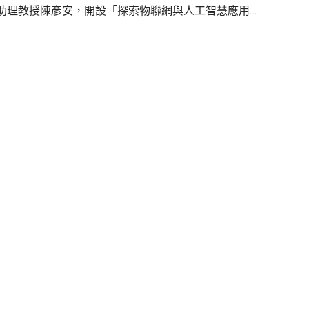
助理教授陳彥安，開設「探索物聯網與人工智慧應用」
性認識智慧物聯網（IoT）與人工智慧（AI）的核心
引許多非資訊相關背景學生參與，課堂互動熱絡，學習