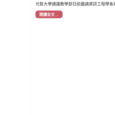
元智大學通識教學部日前邀請資訊工程學系
課程，帶領學生從基礎原理到實務操作，系統
閱讀全文 …
技術。課程強調動手實作與跨領域整合，吸
氣氛熱烈。