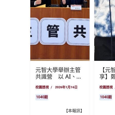
元智大學舉辦主管
【元
共識營 以 AI、永
享】
續與國際化打造少
元職
校園透視
2026年1月16日
校園透視
子化時代的韌性大
惘青
學
的生
1040期
1040期
【本報訊】