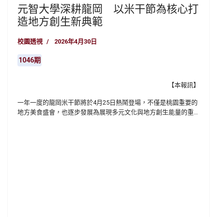
元智大學深耕龍岡 以米干節為核心打
造地方創生新典範
校園透視
2026年4月30日
1046期
【本報訊】
一年一度的龍岡米干節將於
4
月
25
日熱鬧登場，不僅是桃園重要的
地方美食盛會，也逐步發展為展現多元文化與地方創生能量的重
要平台。在政府積極推動地方創生政策下，元智大學以大學社會
責任（
USR
）為核心，長期深耕龍岡地區，透過「文化織影：龍岡
地區多元文化傳播與產業創新」計畫，串聯文化、產業與教育資
源，讓米干節成為學生實踐創意與推動地方品牌再造的重要舞
台。