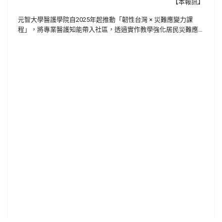
【本報訊】
元智大學醫護學院自
2025
年起推動「韌性台灣 × 災難應變力課
程」，將專業醫護知能帶入社區，透過實作教學強化居民災難應
變能力與健康自我照護觀念，提升社區整體防災韌性。