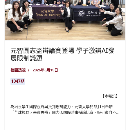
元智圓志盃辯論賽登場 學子激辯AI發
展限制議題
校園透視
2026年5月15日
1047期
【本報訊】
為培養學生國際視野與批判思辨能力，元智大學於5月1日舉辦
「全球視野 × 未來思辨」圓志盃國際時事辯論比賽，吸引來自不
同學院與年級學生跨系組隊參與。此次辯題聚焦於「人類應否主
動限制人工智慧的發展，以避免喪失對未來的控制權」，展現青
年學子對全球科技發展議題的關注與思考。