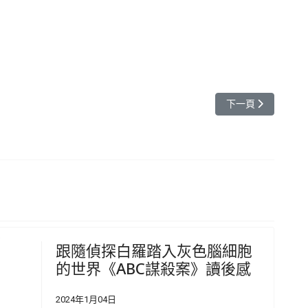
下一篇文章: 元智
下一頁
跟隨偵探白羅踏入灰色腦細胞
的世界《ABC謀殺案》讀後感
2024年1月04日