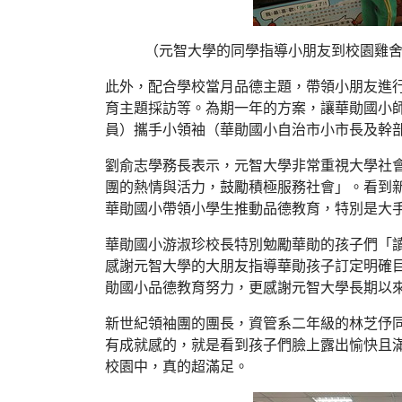
（元智大學的同學指導小朋友到校園雞舍
此外，配合學校當月品德主題，帶領小朋友進
育主題採訪等。為期一年的方案，讓華勛國小
員）攜手小領袖（華勛國小自治市小市長及幹
劉俞志學務長表示，元智大學非常重視大學社
團的熱情與活力，鼓勵積極服務社會」。看到
華勛國小帶領小學生推動品德教育，特別是大
華勛國小游淑珍校長特別勉勵華勛的孩子們「
感謝元智大學的大朋友指導華勛孩子訂定明確
勛國小品德教育努力，更感謝元智大學長期以
新世紀領袖團的團長，資管系二年級的林芝伃
有成就感的，就是看到孩子們臉上露出愉快且
校園中，真的超滿足。