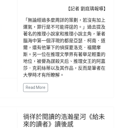
【記者 劉庭瑀報導】
「無論經過多麼周詳的策劃，若沒有加上
運氣，罪行是不可能得逞的。」過去提及
著名的推理小說家和推理小說主角，筆者
腦海中第一個浮現的都是亞瑟．柯南．道
爾，還有他筆下的偵探夏洛克．福爾摩
斯。另一位在推理文學界有著舉足輕重的
地位，被譽為謀殺天后、推理女王的阿嘉
莎．克莉絲蒂以及其作品，反而是筆者在
大學時才有所瞭解。
Read More
徜徉於閱讀的浩瀚星河《給未
來的讀者》讀後感