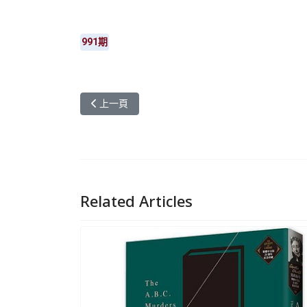
991期
上一篇文章: 元智雙語學伴過聖誕 驚喜元夢相見歡
上一頁
Related Articles