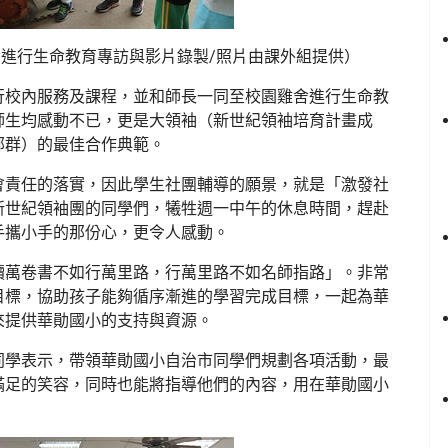
進行生命教育專訪與影片錄製/照片由課外組提供）
行校內服務及課程，並和師長一同至校園雞舍進行生命教
師生均感動不已，更是大領袖（新世紀領袖培育計畫成
部群）的最佳合作典範。
會責任的落實，因此學生社團輔導的願景，就是「激發社
新世紀領袖團的同學們，犧牲週一中午的休息時間，趕赴
手攜小手的那份心，更令人感動。
讀萬卷書不如行萬里路，行萬里路不如名師指路」。非常
目標，協助孩子能夠循序漸進的學習完成目標，一起為華
來提供華勛國小的支持與資源。
同學表示，帶領華勛國小自治市同學們規劃各項活動，最
滿足的笑容，同時也能將指導他們的內容，用在華勛國小