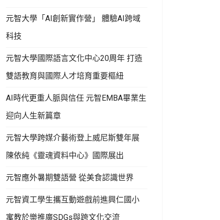
元智大學「AI創新實作營」 體驗AI跨域
科技
元智大學國際語言文化中心20周年 打造
雙語教育與國際人才培育重要樞紐
AI時代更重人脈與信任 元智EMBA畢業生
迎向人生新篇章
元智大學跨媒介藝術登上威尼斯雙年展
陳依純《靈魂資料中心》國際展出
元智應外暑期雙語營 從美食認識世界
元智資工學生攜互動遊戲前進興仁國小
寓教於樂推廣SDGs與跨文化交流