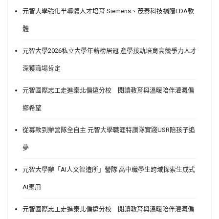
元智大學強化半導體人才培育 Siemens、茂泰科技捐贈EDA軟
體
元智大學2026私立大學年薪榜居冠 產學接軌培育高競爭力人才
深獲職場肯定
元智國際志工走進泰北偏遠分校 閱讀教育與溫暖陪伴灌溉偏
鄉希望
從募款到辦營隊全自主 元智大學職涯特讚隊實踐USR陪孩子追
夢
元智大學辦「AI人文智造所」營隊 高中職學生跨域探索生成式
AI應用
元智國際志工走進泰北偏遠分校 閱讀教育與溫暖陪伴灌溉偏