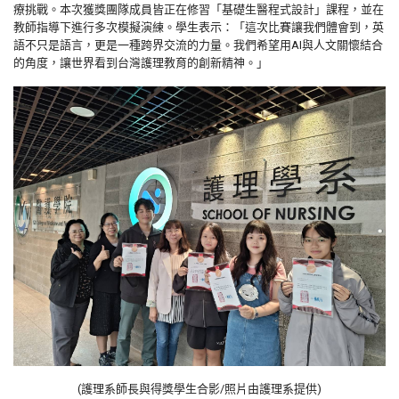
療挑戰。本次獲獎團隊成員皆正在修習「基礎生醫程式設計」課程，並在
教師指導下進行多次模擬演練。學生表示：「這次比賽讓我們體會到，英
語不只是語言，更是一種跨界交流的力量。我們希望用AI與人文關懷結合
的角度，讓世界看到台灣護理教育的創新精神。」
(護理系師長與得獎學生合影/照片由護理系提供)