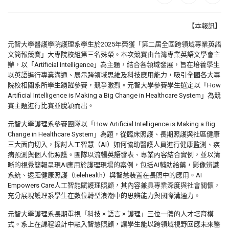
【本報訊】
元智大學醫護學院護理系學生於2025年榮獲「第二屆全國跨領域專業英語
文簡報競賽」大專院校組第三名殊榮。本次競賽由台灣專業英語文學會主
辦，以「Artificial Intelligence」為主題，結合各領域發展，旨在培養學生
以英語進行專業溝通、展示跨領域思維及科技應用能力，吸引全國各大專
院校相關系所學生踴躍參賽，競爭激烈。元智大學參賽學生選定以「How
Artificial Intelligence is Making a Big Change in Healthcare System」為競
賽主題進行比賽並脫穎而出。
元智大學護理系參賽團隊以「How Artificial Intelligence is Making a Big
Change in Healthcare System」為題，從臨床照護、長期照護與社區健康
三大面向切入，探討人工智慧（AI）如何協助醫護人員進行健康監測、疾
病預測與個人化照護。團隊以流暢英語發表、專業內容結合實例，並以清
晰的視覺簡報呈現AI應用於護理現場的案例，包括AI輔助給藥，影像辨識
系統、遠距健康照護（telehealth）與智慧裝置在長照中的應用。AI
Empowers Care人工智能賦護理照顧，其內容兼具專業深度與社會關懷，
充分展現護理系學生在數位轉型浪潮中的思辨能力與國際溝通力。
元智大學護理系長期重視「科技 × 語言 × 護理」三位一體的人才培育模
式。系上在課程設計中融入智慧照顧，讓學生能以跨領域視野回應未來醫