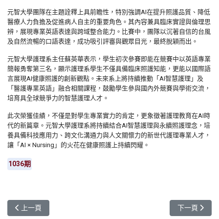
元智大學團隊在主題詮釋上具前瞻性，特別強調AI在提升照護品質、降低
醫療人力負擔及促進病人自主的重要角色。其內容兼具臨床實證與倫理思
辨，展現專業英語表達與跨域整合能力。比賽中，團隊以沉著自信的台風
及自然流暢的口語表達，成功吸引評審與觀眾目光，最終脫穎而出。
元智大學護理系主任蘇英華表示，學生初次參賽即能在競賽中以英語專業
簡報勇奪第三名，顯示護理系學生不僅具備臨床照護知能，更能以國際語
言展現AI健康照護的創新觀點。未來系上將持續推動「AI智慧護理」及
「醫護專業英語」融合相關課程，鼓勵學生參與國內外競賽與學術交流，
培育具全球競爭力的智慧護理人才。
此次榮獲佳績，不僅是對學生專業實力的肯定，更象徵著護理教育在AI時
代的新篇章。元智大學護理系將持續結合AI智慧護理與永續照護理念，培
養具備科技應用力、跨文化溝通力與人文關懷力的新世代護理專業人才，
讓「AI × Nursing」的火花在健康照護上持續閃耀。
1036期
上一篇文章: 結合生成式 AI 與虛擬觸控 元智大學研發互動學習系統
下一篇文章:
上一頁
下一頁