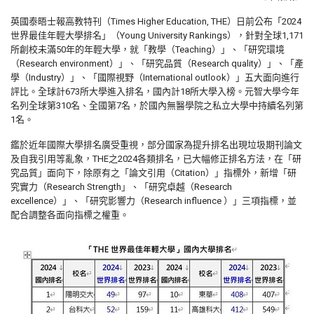
英國泰晤士報高教特刊（Times Higher Education, THE）日前公布「2024
世界最佳年輕大學排名」（Young University Rankings），針對全球1,171
所創校未滿50年的年輕大學，就「教學（Teaching）」、「研究環境
（Research environment）」、「研究品質（Research quality）」、「產
學（Industry）」、「國際視野（International outlook）」五大面向進行
評比。全球計673所大學進入排名，國內計18所大學入榜。元智大學今年
名列全球第310名、全國第7名，於國內無醫學院之私立大學中持續名列第
1名。
鑑於近年國際大學排名廣受重視，部分國家為提升排名出現垃圾期刊論文
及自我引用等亂象，THE之2024各類排名，已大幅修正排名方法，在「研
究品質」面向下，除原有之「論文引用（Citation）」指標外，新增「研
究實力（Research Strength」、「研究卓越（Research
excellence）」、「研究影響力（Research influence ）」三項指標，並
配合調整各面向指標之權重。