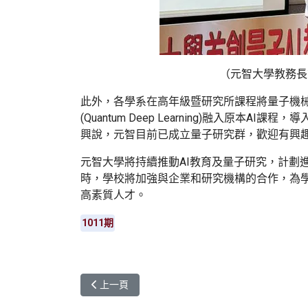
（元智大學教務長
此外，各學系在高年級暨研究所課程將量子機械學習(Qua
(Quantum Deep Learning)融入原本
興說，元智目前已成立量子研究群，歡迎有興
元智大學將持續推動AI教育及量子研究，計劃
時，學校將加強與企業和研究機構的合作，為
高素質人才。
1011期
上一篇文章: 德國特里爾應用科技大學拜訪元智 推
上一頁