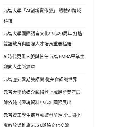
元智大學「AI創新實作營」 體驗AI跨域
科技
元智大學國際語言文化中心20周年 打造
雙語教育與國際人才培育重要樞紐
AI時代更重人脈與信任 元智EMBA畢業生
迎向人生新篇章
元智應外暑期雙語營 從美食認識世界
元智大學跨媒介藝術登上威尼斯雙年展
陳依純《靈魂資料中心》國際展出
元智資工學生攜互動遊戲前進興仁國小
寓教於樂推廣SDGs與跨文化交流