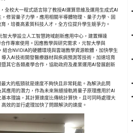
，全校大一程式語言除了教授AI運算思維及運用生成式AI
生，修習量子力學，應用相關半導體物理、量子力學、固
教育，培養高素質科技人才，全方位提升學生競爭力。
助元智大學設立人工智慧跨域創新應用中心，建置輝達
及產學合作專案使用。因應教學與研究需求，元智大學與
合作，結合NVIDIA的硬體環境與雲端教學資源軟體，加快學生
導入AI技術開發醫療器材與疾病預測等技術，加速培育
暨其它各類產學合作，協助政府及產業運用AI發展創新
用最大的瓶頸就是速度不夠快且非常耗能。為解決此問
其應用的潛力，作為未來無縫接軌將量子原理應用於AI
之基本理論，其計算速度比傳統計算快，且可同時處理大
，高效的並行處理加快了問題解決的速度。