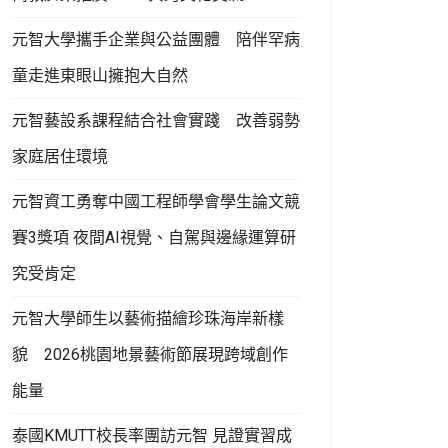
元智大學攜手企業與公益團體 陪伴罕病
童走進東眼山擁抱大自然
元智藝設系課程結合社會實踐 改善弱勢
家庭居住環境
元智資工勇奪中國工程師學會學生論文競
賽3獎項 夜間AI視覺、自駕與邊緣運算研
究受肯定
元智大學師生以藝術描繪珍珠海岸新樣
貌 2026桃園地景藝術節展現跨域創作
能量
泰國KMUTT校長率團訪元智 見證實習成