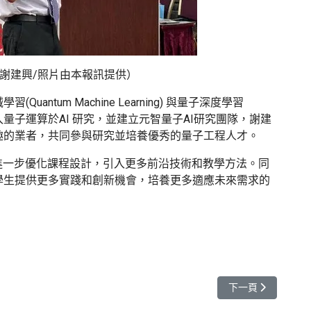
謝建興/照片由本報訊提供）
ntum Machine Learning) 與量子深度學習
AI課程，導入量子運算於AI 研究，並建立元智量子AI研究團隊，謝建
趣的業者，共同參與研究並培養優秀的量子工程人才。
進一步優化課程設計，引入更多前沿技術和教學方法。同
學生提供更多實踐和創新機會，培養更多適應未來需求的
動臺德學術交流 簽署合作協議
下一篇文章: 元智
下一頁