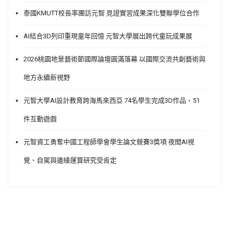
泰國KMUTT校長率團訪元智 見證實習成果深化雙聯學位合作
AI結合3D列印重現童年回憶 元智大學展出跨代童玩成果展
2026桃園地景藝術節國際論壇圓滿落幕 以國際交流共創藝術與
地方永續新視野
元智大學AI設計教育跨海馬來西亞 74名學生完成3D作品、51
件互動遊戲
元智資工勇奪中國工程師學會學生論文競賽3獎項 夜間AI視
覺、自駕與邊緣運算研究受肯定