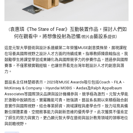
袁惠璘《The Stare of Fear》互動裝置作品，探討人們如
（
何在觀看中，將想像投射為恐懼
藝設系
/照片由
提供）
這是元智大學藝術與設計系連續第二年榮獲MUSE創意獎殊榮，展現課程
在培養具國際視野之設計人才方面的持續成果。指導教師陳鼎翰指出，我
鼓勵學生將課堂學習成果轉化為具國際競爭力的參賽作品，透過參與國際
賽事，不僅累積實戰經驗，也讓世界看見台灣年輕設計人才的創意與潛
力。
藝設系主任林楚卿表示，2025年MUSE Awards吸引包括Coach、FILA、
McKinsey & Company、Hyundai MOBIS、Aedas及Ralph Appelbaum
Associates等國際頂尖品牌與設計機構參與，競爭極為激烈。元智大學能
於激戰中脫穎而出，實屬難能可貴。她強調，藝設系長期以來積極融合創
意實作與國際視野，結合專業師資、跨域課程與產學合作，致力培育具備
數位媒體素養、空間敘事能力與創新思維的優秀學子。此次獲獎不僅肯定
了師生的努力與實力，更凸顯元智大學在藝術與設計教育領域的領導地位
與前瞻視野。