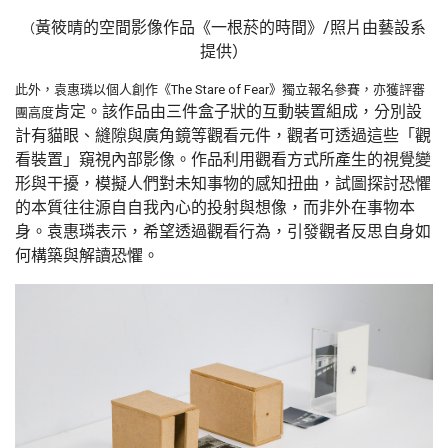
黃筱晴的空間影像作品《一根菸的時間》
/照片由藝設系
（
提供）
此外，袁惠璘以個人創作《The Stare of Fear》獨立報名參賽，亦獲評審
肯定。該作品由三件盒子狀的互動裝置組成，分別設
團高度
計有貓眼、縫隙與廣角鏡等觀看元件，觀者可透過這些「觀
看裝置」窺視內部影像。作品利用觀看方式所產生的視覺變
形與干擾，模擬人們對未知事物的感知扭曲，試圖探討恐懼
的本質往往源自自我內心的投射與想像，而非外在事物本
身。袁惠璘表示，希望透過觀看行為，引發觀者反思自身如
何構築與解讀恐懼。