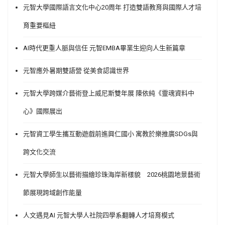
元智大學國際語言文化中心20周年 打造雙語教育與國際人才培
育重要樞紐
AI時代更重人脈與信任 元智EMBA畢業生迎向人生新篇章
元智應外暑期雙語營 從美食認識世界
元智大學跨媒介藝術登上威尼斯雙年展 陳依純《靈魂資料中
心》國際展出
元智資工學生攜互動遊戲前進興仁國小 寓教於樂推廣SDGs與
跨文化交流
元智大學師生以藝術描繪珍珠海岸新樣貌 2026桃園地景藝術
節展現跨域創作能量
人文遇見AI 元智大學人社院四學系翻轉人才培育模式