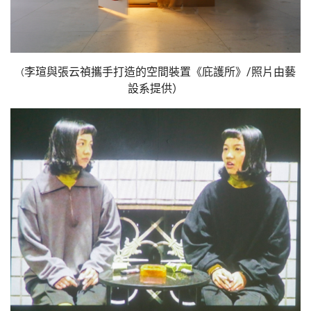
李瑄與張云禎攜手打造的空間裝置《庇護所》
/照片由藝
（
設系提供）