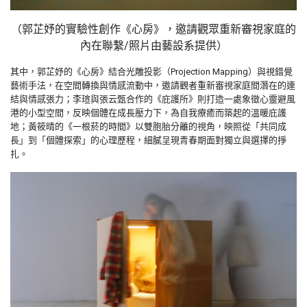
（
郭芷妤的實驗性創作《心房》，邀請觀眾重新審視家庭的
內在聯繫
/照片由藝設系提供）
其中，郭芷妤的《心房》結合光雕投影（Projection Mapping）與視錯覺
藝術手法，在空間轉換與情感流動中，邀請觀者重新審視家庭間潛在的連
結與情感張力；李瑄與張云甄合作的《庇護所》則打造一處象徵心靈避風
港的小型空間，反映個體在成長壓力下，為自我療癒而築起的溫暖庇護
地；黃筱晴的《一根菸的時間》以雙胞胎分離的視角，映照從「共同成
長」到「個體探索」的心理歷程，細膩呈現青春期面對獨立與選擇的掙
扎。