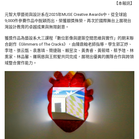
【本報訊】
元智大學藝術與設計系在2025年MUSE Creative Awards中，從全球逾
9,000件參賽作品中脫穎而出，榮獲銀獎殊榮，再次於國際舞台上展現台
灣設計教育的卓越成果與無限創意。
獲獎作品為藝設系大三課程「數位影像與建築空間思維與實作」的期末聯
合創作《Glimmers of The Cracks》，由陳鼎翰老師指導，學生郭芷妤、
李瑄、張云甄、袁惠璘、簡捷融、賴昱汝、黃勇睿、黃筱晴、蔡予瑄、林
熏家、林品馨、羅珮慈與王熙聖共同完成，展現出優異的團隊合作與跨領
域整合實作能力。