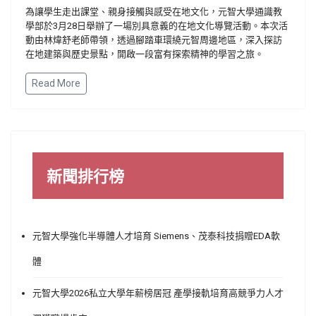
為讓學生走出課堂、親身接觸與感受在地文化，元智大學通識教
學部於3月28日舉辦了一場別具意義的在地文化導覽活動。本次活
動由林煒舒老師帶領，透過腳踏車環繞元智周邊地區，深入探訪
在地建築與歷史景點，開啟一段富有探索精神的學習之旅。
Read More
新聞排行榜
元智大學強化半導體人才培育 Siemens、茂泰科技捐贈EDA軟
體
元智大學2026私立大學年薪榜居冠 產學接軌培育高競爭力人才