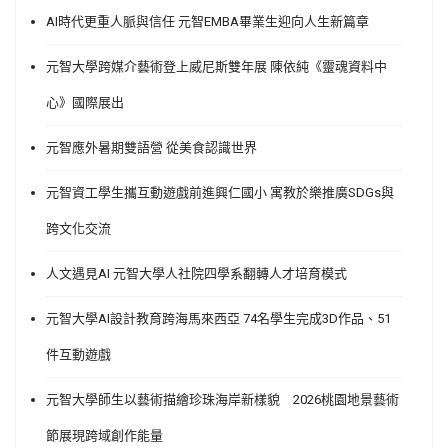
AI時代更重人脈與信任 元智EMBA畢業生迎向人生新篇章
元智大學跨媒介藝術登上威尼斯雙年展 陳依純《靈魂資料中
心》國際展出
元智應外暑期雙語營 從美食認識世界
元智資工學生攜互動遊戲前進興仁國小 寓教於樂推廣SDGs與
跨文化交流
人文遇見AI 元智大學人社院四學系翻轉人才培育模式
元智大學AI設計教育跨海馬來西亞 74名學生完成3D作品、51
件互動遊戲
元智大學師生以藝術描繪珍珠海岸新樣貌 2026桃園地景藝術
節展現跨域創作能量