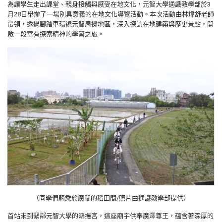
為讓學生走出課堂、親身接觸與感受在地文化，元智大學通識教學部於3
月28日舉辦了一場別具意義的在地文化導覽活動。本次活動由林煒舒老師
帶領，透過腳踏車環繞元智周邊地區，深入探訪在地建築與歷史景點，開
啟一段富有探索精神的學習之旅。
（同學們騎乘於廣闊的稻田間/照片由通識教學部提供）
首站來到緊鄰元智大學的鴻撫宮，這座廟宇供奉廣澤尊王，蘊含著深厚的