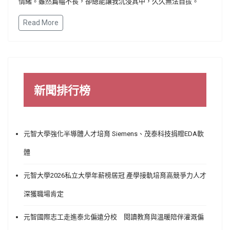
情緒。雖然篇幅不長，卻總能讓我沉浸其中，久久無法自拔。
Read More
新聞排行榜
元智大學強化半導體人才培育 Siemens、茂泰科技捐贈EDA軟
體
元智大學2026私立大學年薪榜居冠 產學接軌培育高競爭力人才
深獲職場肯定
元智國際志工走進泰北偏遠分校 閱讀教育與溫暖陪伴灌溉偏