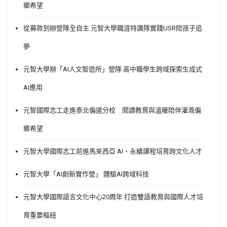
鄉希望
從募款到辦營隊全自主 元智大學職涯特讚隊實踐USR陪孩子追
夢
元智大學辦「AI人文智造所」營隊 高中職學生跨域探索生成式
AI應用
元智國際志工走進泰北偏遠分校 閱讀教育與溫暖陪伴灌溉偏
鄉希望
元智大學國際志工前進馬來西亞 AI、永續課程培育跨文化人才
元智大學「AI創新實作營」 體驗AI跨域科技
元智大學國際語言文化中心20周年 打造雙語教育與國際人才培
育重要樞紐