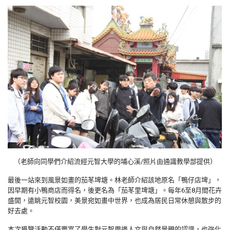
（老師向同學們介紹流經元智大學的埔心溪/照片由通識教學部提供）
最後一站來到風景如畫的茄苳埤塘。林老師介紹該地原名「鴨仔店埤」，
因早期有小鴨商店而得名，後更名為「茄苳里埤塘」。每年6至8月間花卉
盛開，遠眺元智校園，美景宛如畫中世界，也成為居民日常休憩與散步的
好去處。
本次導覽活動不僅豐富了學生對元智周邊人文與自然景觀的認識，也強化