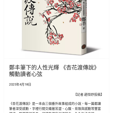
鄭丰筆下的人性光輝 《杏花渡傳說》
觸動讀者心弦
2025年4月18日
【記者 趙恒妤投稿】
《杏花渡傳說》是一本由三個番外故事組成的小說，每一篇都讓
筆者深受感動，字裡行間交織著苦澀、心酸、背叛與感動等豐富