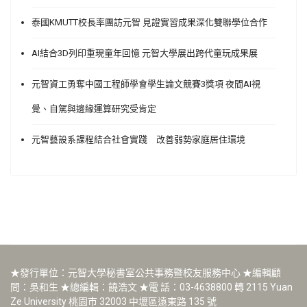
泰國KMUTT校長率團訪元智 見證實習成果深化雙聯學位合作
AI結合3D列印重現童年回憶 元智大學展出跨代童玩成果展
元智資工勇奪中國工程師學會學生論文競賽3獎項 夜間AI視
覺、自駕與邊緣運算研究受肯定
元智藝設系課程結合社會實踐 改善弱勢家庭居住環境
★發行單位：元智大學秘書室公共事務暨校友服務中心 ★編輯顧
問：吳和生 ★總編輯：饒浩文 ★電 話：03-4638800 轉 2115 Yuan
Ze University 桃園市 32003 中壢區遠東路 135 號