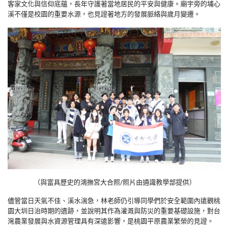
客家文化與信仰底蘊，長年守護著當地居民的平安與健康。廟宇旁的埔心
溪不僅是校園的重要水源，也見證著地方的發展脈絡與歲月變遷。
（與富具歷史的鴻撫宮大合照/照片由通識教學部提供）
儘管當日天氣不佳、溪水湍急，林老師仍引導同學們於安全範圍內遠觀桃
園大圳日治時期的遺跡，並說明其作為灌溉與防災的重要基礎設施，對台
灣農業發展與水資源管理具有深遠影響，是桃園平原農業繁榮的見證。