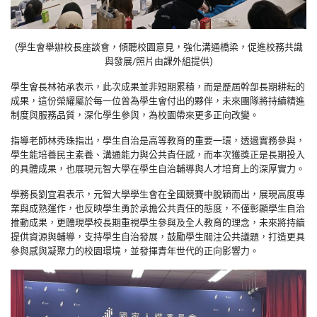
(
學生會舉辦校長座談會，傾聽校園意見，強化溝通橋梁，促進校務共識
與發展/照片由課外組提供)
學生會長林祐承表示，此次成果並非短期累積，而是歷屆幹部長期耕耘的
成果，這份榮耀屬於每一位曾為學生會付出的夥伴，未來團隊將持續精進
制度與服務品質，深化學生參與，為校園帶來更多正向改變。
指導老師林秀珠指出，學生自治是高等教育的重要一環，透過實務參與，
學生能培養民主素養、溝通能力與公共責任感，而本次獲獎正是長期投入
的具體成果，也展現元智大學在學生自治輔導與人才培育上的深厚實力。
學務長劉宜君表示，元智大學學生會在全國競賽中脫穎而出，展現高度專
業與成熟運作，也反映學生勇於承擔公共責任的態度，不僅彰顯學生自治
推動成果，更體現學校長期重視學生參與及全人教育的理念，未來將持續
提供資源與輔導，支持學生自治發展，鼓勵學生關注公共議題，打造更具
參與感與凝聚力的校園環境，並發揮青年世代的正向影響力。