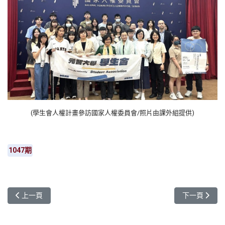
(
學生會人權計畫參訪國家人權委員會
/照片由課外組提供)
1047期
上一篇文章: 元智大學與香港理大簽署MOU 打造「AI＋人文」國際
下一篇文章: 
上一頁
下一頁