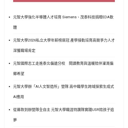
元智大學強化半導體人才培育 Siemens、茂泰科技捐贈EDA軟
體
元智大學2026私立大學年薪榜居冠 產學接軌培育高競爭力人才
深獲職場肯定
元智國際志工走進泰北偏遠分校 閱讀教育與溫暖陪伴灌溉偏
鄉希望
元智大學辦「AI人文智造所」營隊 高中職學生跨域探索生成式
AI應用
從募款到辦營隊全自主 元智大學職涯特讚隊實踐USR陪孩子追
夢