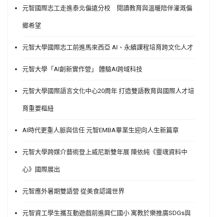
元智國際志工走進泰北偏遠分校 閱讀教育與溫暖陪伴灌溉偏
鄉希望
元智大學國際志工前進馬來西亞 AI、永續課程培育跨文化人才
元智大學「AI創新實作營」 體驗AI跨域科技
元智大學國際語言文化中心20周年 打造雙語教育與國際人才培
育重要樞紐
AI時代更重人脈與信任 元智EMBA畢業生迎向人生新篇章
元智大學跨媒介藝術登上威尼斯雙年展 陳依純《靈魂資料中
心》國際展出
元智應外暑期雙語營 從美食認識世界
元智資工學生攜互動遊戲前進興仁國小 寓教於樂推廣SDGs與