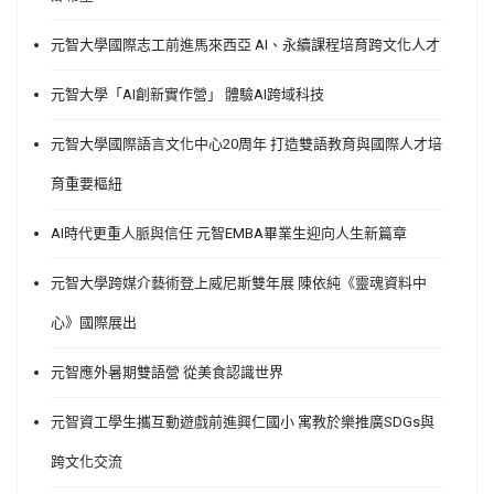
元智大學國際志工前進馬來西亞 AI、永續課程培育跨文化人才
元智大學「AI創新實作營」 體驗AI跨域科技
元智大學國際語言文化中心20周年 打造雙語教育與國際人才培
育重要樞紐
AI時代更重人脈與信任 元智EMBA畢業生迎向人生新篇章
元智大學跨媒介藝術登上威尼斯雙年展 陳依純《靈魂資料中
心》國際展出
元智應外暑期雙語營 從美食認識世界
元智資工學生攜互動遊戲前進興仁國小 寓教於樂推廣SDGs與
跨文化交流