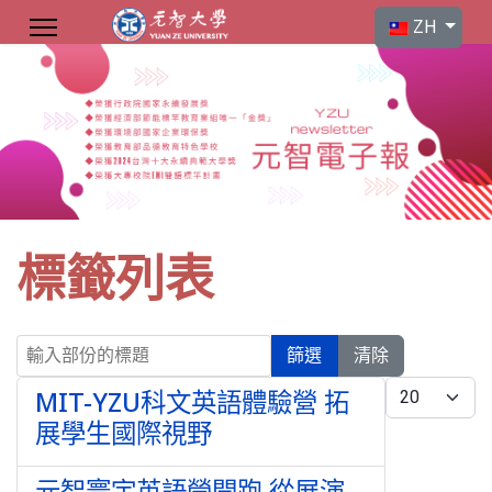
選擇你的語言
ZH
標籤列表
輸入部份的標題
篩選
清除
每頁顯示條數
MIT-YZU科文英語體驗營 拓
展學生國際視野
元智寰宇英語營開跑 從展演