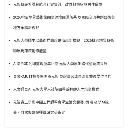
元智藝設系課程結合社會實踐 改善弱勢家庭居住環境
2026桃園地景藝術節國際論壇圓滿落幕 以國際交流共創藝術與
地方永續新視野
元智大學師生以藝術描繪珍珠海岸新樣貌 2026桃園地景藝術
節展現跨域創作能量
AI結合3D列印重現童年回憶 元智大學展出跨代童玩成果展
泰國KMUTT校長率團訪元智 見證實習成果深化雙聯學位合作
人文遇見AI 元智大學人社院四學系翻轉人才培育模式
元智資工勇奪中國工程師學會學生論文競賽3獎項 夜間AI視
覺、自駕與邊緣運算研究受肯定