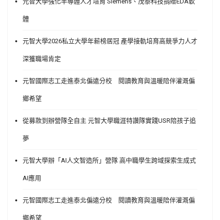
元智大學強化半導體人才培育 Siemens、茂泰科技捐贈EDA軟
體
元智大學2026私立大學年薪榜居冠 產學接軌培育高競爭力人才
深獲職場肯定
元智國際志工走進泰北偏遠分校 閱讀教育與溫暖陪伴灌溉偏
鄉希望
從募款到辦營隊全自主 元智大學職涯特讚隊實踐USR陪孩子追
夢
元智大學辦「AI人文智造所」營隊 高中職學生跨域探索生成式
AI應用
元智國際志工走進泰北偏遠分校 閱讀教育與溫暖陪伴灌溉偏
鄉希望