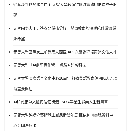
從募款到辦營隊全自主 元智大學職涯特讚隊實踐USR陪孩子追
夢
元智國際志工走進泰北偏遠分校 閱讀教育與溫暖陪伴灌溉偏
鄉希望
元智大學國際志工前進馬來西亞 AI、永續課程培育跨文化人才
元智大學「AI創新實作營」 體驗AI跨域科技
元智大學國際語言文化中心20周年 打造雙語教育與國際人才培
育重要樞紐
AI時代更重人脈與信任 元智EMBA畢業生迎向人生新篇章
元智大學跨媒介藝術登上威尼斯雙年展 陳依純《靈魂資料中
心》國際展出