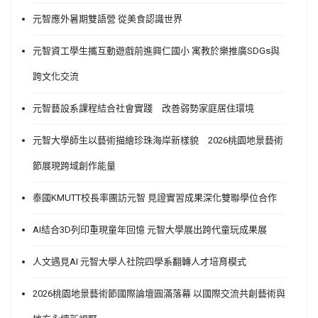
元智應外暑期雙語營 從美食認識世界
元智資工學生攜互動遊戲前進興仁國小 寓教於樂推廣SDGs與
跨文化交流
元智藝設系課程結合社會實踐 改善弱勢家庭居住環境
元智大學師生以藝術描繪珍珠海岸新樣貌 2026桃園地景藝術
節展現跨域創作能量
泰國KMUTT校長率團訪元智 見證實習成果深化雙聯學位合作
AI結合3D列印重現童年回憶 元智大學展出跨代童玩成果展
人文遇見AI 元智大學人社院四學系翻轉人才培育模式
2026桃園地景藝術節國際論壇圓滿落幕 以國際交流共創藝術與