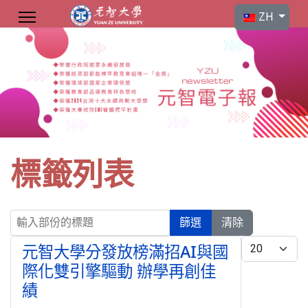
選擇你的語言
ZH
標籤列表
輸入部份的標題
篩選
清除
每頁顯示條數
元智大學分發放榜滿招AI與國
際化雙引擎驅動 辦學再創佳
績