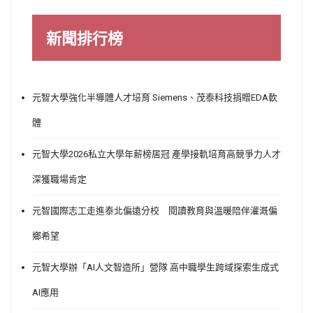
新聞排行榜
元智大學強化半導體人才培育 Siemens、茂泰科技捐贈EDA軟
體
元智大學2026私立大學年薪榜居冠 產學接軌培育高競爭力人才
深獲職場肯定
元智國際志工走進泰北偏遠分校 閱讀教育與溫暖陪伴灌溉偏
鄉希望
元智大學辦「AI人文智造所」營隊 高中職學生跨域探索生成式
AI應用